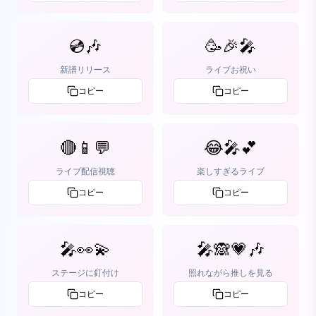
💿🎶
🥳🎉🎤
新譜リリース
ライブお祝い
コピー
コピー
🔴📱💬
😂🎤💕
ライブ配信視聴
楽しすぎるライブ
コピー
コピー
🎤👀💫
🎤🙈💗🎶
ステージに釘付け
照れながら推しを見る
コピー
コピー