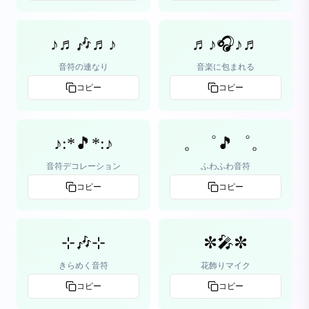
♪♬🎶♬♪
♬♪🎧♪♬
音符の連なり
音楽に包まれる
コピー
コピー
♪:*🎵*:♪
。゜🎵゜。
音符デコレーション
ふわふわ音符
コピー
コピー
⊹🎶⊹
✼🎤✼
きらめく音符
花飾りマイク
コピー
コピー