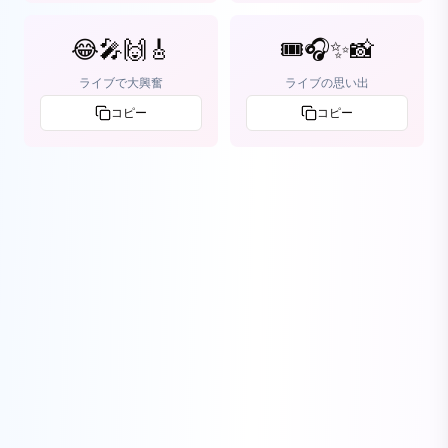
😂🎤🙌🎸
🎟🎧✨️📸
ライブで大興奮
ライブの思い出
コピー
コピー