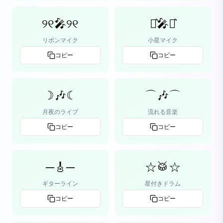
୨୧🎤୨୧
⋆͛🎤⋆͛
リボンマイク
小星マイク
コピー
コピー
☽🎶☾
⌒🎶⌒
月夜のライブ
流れる音楽
コピー
コピー
─🎸─
☆🥁☆
ギターライン
星付きドラム
コピー
コピー