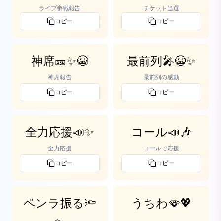
ライブ参戦報告
チケット当選
コピー
コピー
神席🎫✨😭
最前列🎤😭✨
神席報告
最前列の感動
コピー
コピー
全力応援📣✨
コール📣🎶
全力応援
コールで応援
コピー
コピー
ペンラ振る🔦
うちわ🪭💖