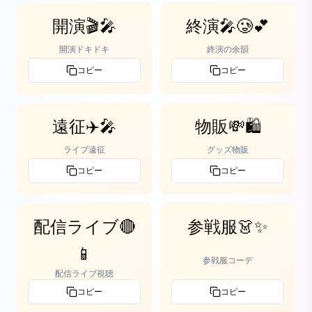
開演🎬🎤
終演🎤🥲💕
開演ドキドキ
終演の余韻
コピー
コピー
遠征✈️🎤
物販💸🛍️
ライブ遠征
グッズ物販
コピー
コピー
配信ライブ🔴
参戦服👗✨
📱
参戦服コーデ
配信ライブ視聴
コピー
コピー