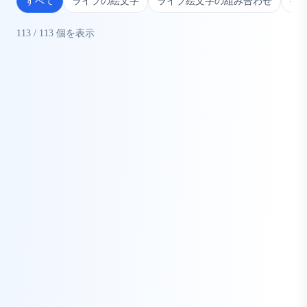
すべて
ライブの絵文字
ライブ絵文字の組み合わせ
推
113
/
113
個を表示