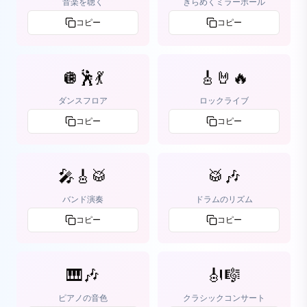
音楽を聴く
きらめくミラーボール
コピー
コピー
🪩🕺💃
🎸🤘🔥
ダンスフロア
ロックライブ
コピー
コピー
🎤🎸🥁
🥁🎶
バンド演奏
ドラムのリズム
コピー
コピー
🎹🎶
🎻🎼
ピアノの音色
クラシックコンサート