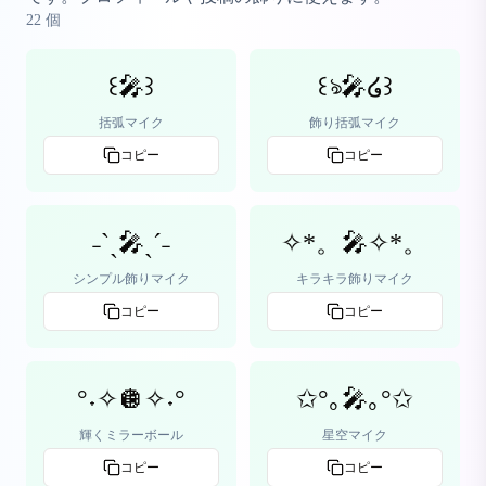
22
個
꒰🎤꒱
꒰ঌ🎤໒꒱
括弧マイク
飾り括弧マイク
コピー
コピー
˗ˋˏ🎤ˎˊ˗
✧*。🎤✧*。
シンプル飾りマイク
キラキラ飾りマイク
コピー
コピー
°˖✧🪩✧˖°
✩°｡🎤｡°✩
輝くミラーボール
星空マイク
コピー
コピー