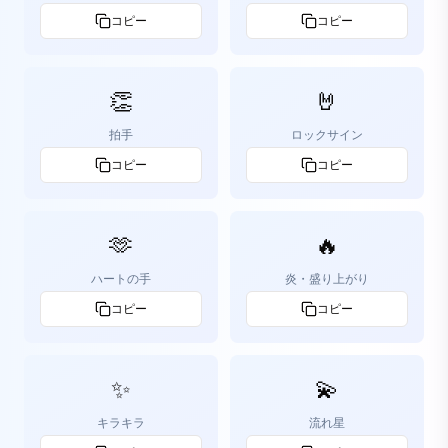
コピー
コピー
👏
🤘
拍手
ロックサイン
コピー
コピー
🫶
🔥
ハートの手
炎・盛り上がり
コピー
コピー
✨
💫
キラキラ
流れ星