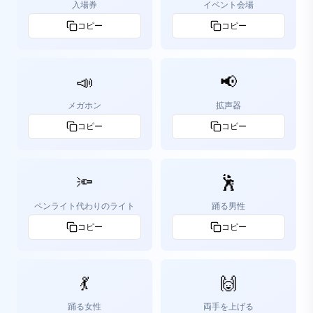
入場券
イベント会場
コピー
コピー
📣
📢
メガホン
拡声器
コピー
コピー
🔦
🕺
ペンライト代わりのライト
踊る男性
コピー
コピー
💃
🙌
踊る女性
両手を上げる