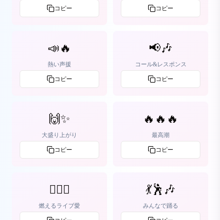
コピー
コピー
📣🔥
📢🎶
熱い声援
コール&レスポンス
コピー
コピー
🙌✨
🔥🔥🔥
大盛り上がり
最高潮
コピー
コピー
❤️‍🔥🎤
💃🕺🎶
燃えるライブ愛
みんなで踊る