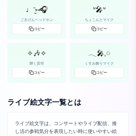
♩¨̮⑅🎧
ᐡ🎤ᐡ
ごきげんヘッドホン
ちょこんとマイク
コピー
コピー
✧🎶✧
𓂃🎤𓈒𓏸
輝く音符
くすみ飾りマイク
コピー
コピー
ライブ絵文字一覧
とは
ライブ絵文字は、コンサートやライブ配信、推
し活の参戦気分を表現したい時に使いやすい絵