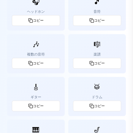
🎧
🎵
ヘッドホン
音符
コピー
コピー
🎶
🎼
複数の音符
楽譜
コピー
コピー
🎸
🥁
ギター
ドラム
コピー
コピー
🎹
🎷