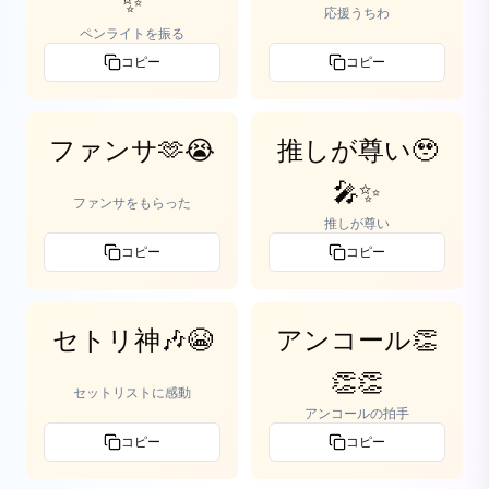
✨
応援うちわ
ペンライトを振る
コピー
コピー
ファンサ🫶😭
推しが尊い🥹
🎤✨
ファンサをもらった
推しが尊い
コピー
コピー
セトリ神🎶😭
アンコール👏
👏👏
セットリストに感動
アンコールの拍手
コピー
コピー