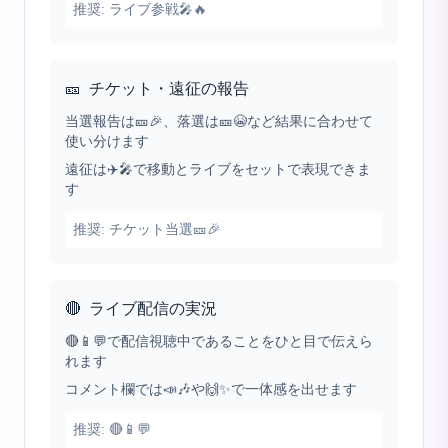
推奨:
ライブ参戦🎤🔥
🎫
チケット・遠征の報告
当選報告は🎫🎉、落選は🎫😭など結果に合わせて
使い分けます
遠征は✈️🎤で移動とライブをセットで表現できま
す
推奨:
チケット当選🎫🎉
🔴
ライブ配信の実況
🔴📱💬で配信視聴中であることをひと目で伝えら
れます
コメント欄では📣🎶や🙌✨で一体感を出せます
推奨:
🔴📱💬