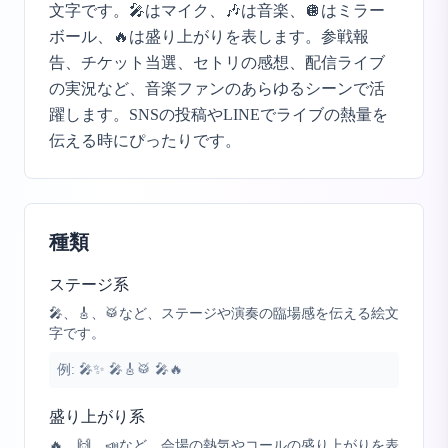
文字です。🎤はマイク、🎶は音楽、🪩はミラー
ボール、🔥は盛り上がりを表します。参戦報
告、チケット当選、セトリの感想、配信ライブ
の実況など、音楽ファンのあらゆるシーンで活
躍します。SNSの投稿やLINEでライブの熱量を
伝える時にぴったりです。
種類
ステージ系
🎤、🎸、🥁など、ステージや演奏の臨場感を伝える絵文
字です。
例:
🎤✨ 🎤🎸🥁 🎤🔥
盛り上がり系
🔥、🙌、📣など、会場の熱気やコールの盛り上がりを表