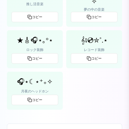
✧
推し活音楽
夢の中の音楽
コピー
コピー
★🎸🎧⋆｡°⋆
𝄞⨾💿✮˚.⋆
ロック装飾
レコード装飾
コピー
コピー
🎧⋆☾⋆⁺₊✧
月夜のヘッドホン
コピー