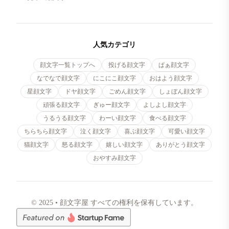
人気カテゴリ
顔文字一覧トップへ
投げる顔文字
ぱぁ顔文字
なでなで顔文字
にこにこ顔文字
おはよう顔文字
星顔文字
ドヤ顔文字
ごめん顔文字
しょぼん顔文字
頑張る顔文字
ぎゅー顔文字
よしよし顔文字
うるうる顔文字
わーい顔文字
食べる顔文字
ちらちら顔文字
泣く顔文字
喜ぶ顔文字
可愛い顔文字
猫顔文字
怒る顔文字
嬉しい顔文字
ありがとう顔文字
おやすみ顔文字
© 2025 • 顔文字屋 すべての権利を保有しています。