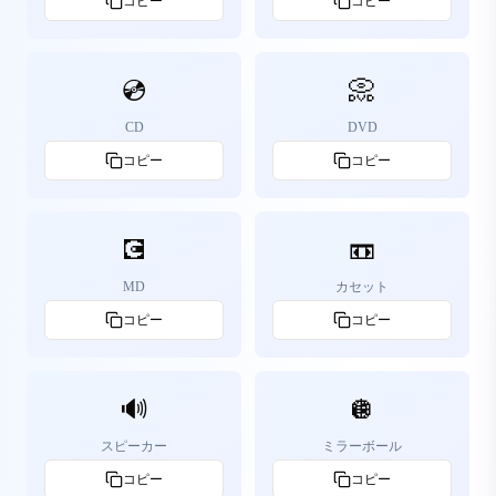
コピー
コピー
💿
📀
CD
DVD
コピー
コピー
💽
📼
MD
カセット
コピー
コピー
🔊
🪩
スピーカー
ミラーボール
コピー
コピー