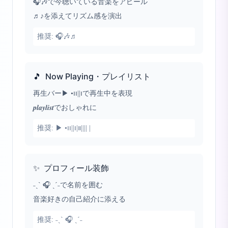
🎧🎶で今聴いている音楽をアピール
♬♪を添えてリズム感を演出
推奨:
🎧🎶♬
🎵
Now Playing・プレイリスト
再生バー▶︎ •၊၊||၊で再生中を表現
𝒑𝒍𝒂𝒚𝒍𝒊𝒔𝒕でおしゃれに
推奨:
▶︎ •၊၊||၊|။|||| |
✨
プロフィール装飾
˗ˏˋ 🎧 ˎˊ˗で名前を囲む
音楽好きの自己紹介に添える
推奨:
˗ˏˋ 🎧 ˎˊ˗