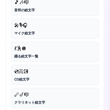
🎵
🎶
🎼
音符の絵文字
🎤
🎙️
🎧
マイク絵文字
💃
🕺
🪩
踊る絵文字一覧
💿
📀
💽
CD絵文字
🪈
🎷
🎼
クラリネット絵文字