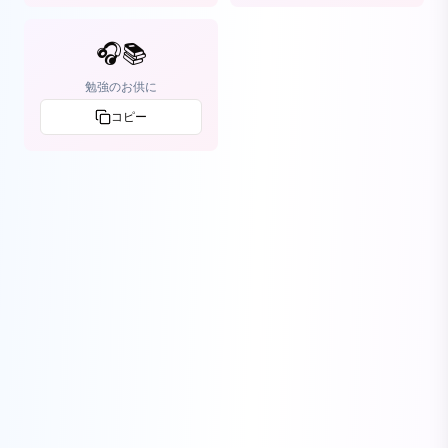
🎧📚
勉強のお供に
コピー