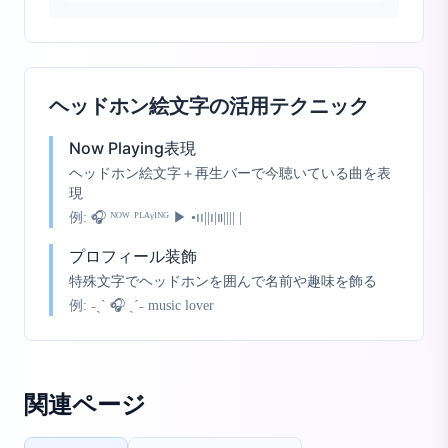
ヘッドホン絵文字の活用テクニック
Now Playing表現
ヘッドホン絵文字＋再生バーで今聴いている曲を表
現
例:
🎧 ᴺᴼᵂ ᴾᴸᴬᵞᴵᴺᴳ ▶︎ •၊၊||၊|။|||| |
プロフィール装飾
特殊文字でヘッドホンを囲んで名前や趣味を飾る
例:
˗ˏˋ 🎧 ˎˊ˗ music lover
関連ページ