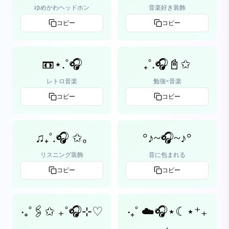
ゆめかわヘッドホン
音楽好き装飾
コピー
コピー
📼⋆.˚🎧
₊˚.🎧📓✩
レトロ音楽
勉強×音楽
コピー
コピー
♫₊˚.🎧 ✩｡
°♪~🎧~♪°
リスニング装飾
音に包まれる
コピー
コピー
‧₊˚🖇️✩ ₊˚🎧⊹♡
‧₊˚ ☁️🎧⋆☾⋆⁺₊