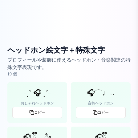
ヘッドホン絵文字＋特殊文字
プロフィールや装飾に使えるヘッドホン・音楽関連の特
殊文字表現です。
19
個
˗ˏˋ 🎧 ˎˊ˗
🎧⌒♩˒˒
おしゃれヘッドホン
音符ヘッドホン
コピー
コピー
🎧 ྀི ೀ
🎧ྀི