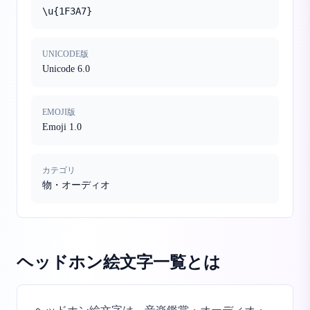
\u{1F3A7}
UNICODE版
Unicode 6.0
EMOJI版
Emoji 1.0
カテゴリ
物・オーディオ
ヘッドホン絵文字一覧
とは