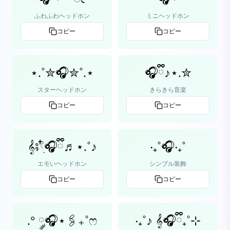
ふわふわヘッドホン
ミニヘッドホン
コピー
コピー
⋆.˚✮🎧✮˚.⋆
🎧ྀི♪⋆.✮
スターヘッドホン
きらきら音楽
コピー
コピー
𝄞⨾𓍢ִ໋🎧ྀི♬⋆.˚♪
‧₊˚🎧‧₊˚
エモいヘッドホン
シンプル装飾
コピー
コピー
.° ༘🎧⋆🖇₊˚ෆ
‧₊˚♪ 𝄞🎧ྀི₊˚⊹