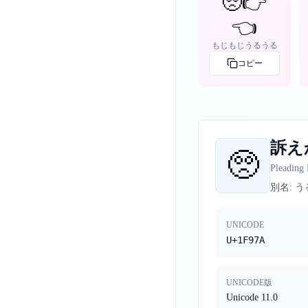
🥺👉
👈
もじもじうるうる
コピー
訴え
🥺
Pleading 
別名:
う
UNICODE
U+1F97A
UNICODE版
Unicode 11.0