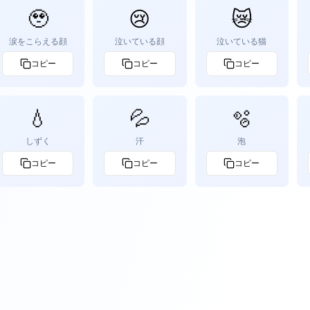
🥹
😢
😿
涙をこらえる顔
泣いている顔
泣いている猫
コピー
コピー
コピー
💧
💦
🫧
しずく
汗
泡
コピー
コピー
コピー