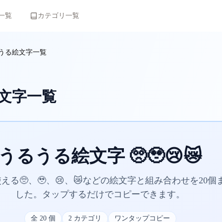
一覧
カテゴリ一覧
うる絵文字一覧
文字一覧
うるうる絵文字 🥺🥹😢😿
える🥺、🥹、😢、😿などの絵文字と組み合わせを20個
した。タップするだけでコピーできます。
全
20
個
2
カテゴリ
ワンタップコピー