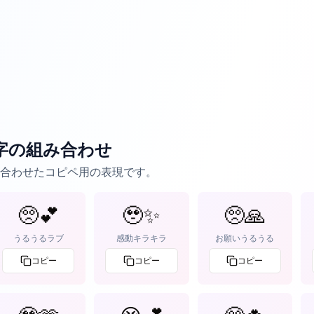
字の組み合わせ
合わせたコピペ用の表現です。
🥺💕
🥹✨
🥺🙏
うるうるラブ
感動キラキラ
お願いうるうる
コピー
コピー
コピー