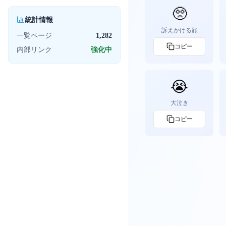
🥺
統計情報
訴えかける顔
一覧ページ
1,282
コピー
内部リンク
強化中
😭
大泣き
コピー