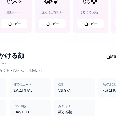
🥹🫶
😭💕
🥺🍀
感動ハート
泣くほど嬉しい
うるうるお祈り
コピー
コピー
コピー
かける顔
絵
Face
るうる・ぴえん・お願い顔
HTMLコード
CSS
JAVASCR
&#x1F97A;
\1F97A
\u{1F9
EMOJI版
カテゴリ
Emoji 11.0
顔と感情