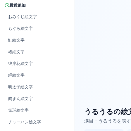
最近追加
おみくじ
絵文字
もぐら
絵文字
鮭
絵文字
椿
絵文字
彼岸花
絵文字
蝉
絵文字
明太子
絵文字
肉まん
絵文字
うるうるの絵
気球
絵文字
涙目・うるうるを表す
チャーハン
絵文字