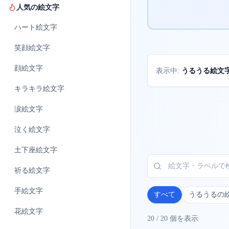
人気の絵文字
ハート
絵文字
笑顔
絵文字
顔
絵文字
うるうる絵文
表示中:
キラキラ
絵文字
涙
絵文字
泣く
絵文字
土下座
絵文字
祈る
絵文字
手
絵文字
すべて
うるうるの
花
絵文字
20
/
20
個を表示