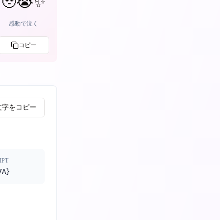
🥹😭✨
感動で泣く
コピー
文字をコピー
IPT
7A}