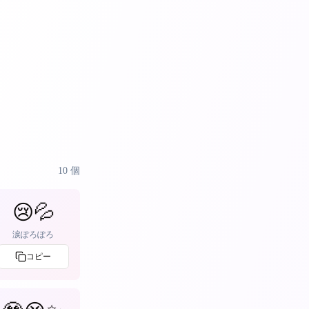
10
個
😢💦
涙ぽろぽろ
コピー