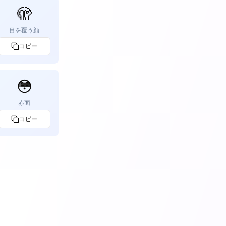
🫣
目を覆う顔
コピー
😳
赤面
コピー