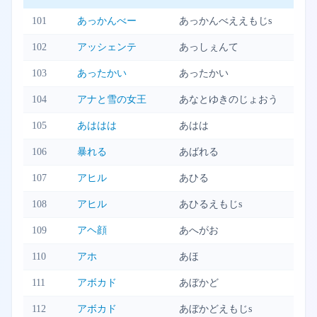
101
あっかんべー
あっかんべええもじs
102
アッシェンテ
あっしぇんて
103
あったかい
あったかい
104
アナと雪の女王
あなとゆきのじょおう
105
あははは
あはは
106
暴れる
あばれる
107
アヒル
あひる
108
アヒル
あひるえもじs
109
アヘ顔
あへがお
110
アホ
あほ
111
アボカド
あぼかど
112
アボカド
あぼかどえもじs