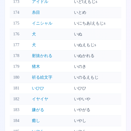
173
アイドル
いどlえもじs
174
糸目
いとめ
175
イニシャル
いにちあlえもじs
176
犬
いぬ
177
犬
いぬえもじs
178
射抜かれる
いぬかれる
179
猪木
いのき
180
祈る絵文字
いのるえもじ
181
いひひ
いひひ
182
イヤイヤ
いやいや
183
嫌がる
いやがる
184
癒し
いやし