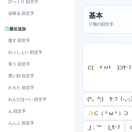
びっくり
顔文字
頑張る
顔文字
基本
57個の顔文字
最近追加
渡す
顔文字
わっしょい
顔文字
笑う
顔文字
⊂( • ̀ㅂ•́ )⊃ｾｰﾌ
悪い顔
顔文字
わろた
顔文字
(^。^;) ｾｰﾌ（-｡-
わんだほーい
顔文字
ん
顔文字
✨⊂（＾ω＾）⊃ ｾ
んふふ
顔文字
‪_(；˙꒳​˙ )_ｾｰﾌ