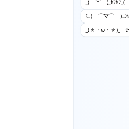
_( ˙꒳˙ )_ｾﾌｾﾌ_(
⊂( ⌒▽⌒ )⊃ｾ
_(*・ω・*)_ ｾ