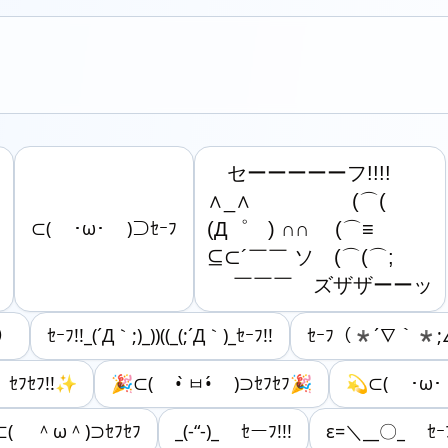
　セーーーーーフ!!!!

∧_∧　　　　　(⌒(

⊂( ･ω･ )⊃ｾｰﾌ
(Д゜　) ∩∩　 (⌒≡

⊆⊂´￣￣ ソ　(⌒(⌒;

　 ￣￣￣　ズザザーーッ
;）
ｾｰﾌ!!_(´Д｀;)_))((_(;´Д｀)_ｾｰﾌ!!
ｾｰﾌ（*´∇｀*;
ﾌｾﾌ!!✨
🎉⊂( • ̀ㅂ•́ )⊃ｾﾌｾﾌ🎉
💫⊂( ･ω･
⊂( ＾ω＾)⊃ｾﾌｾﾌ
_(-“-)_ ｾーﾌ!!!
ε=＼__〇_ ｾｰ