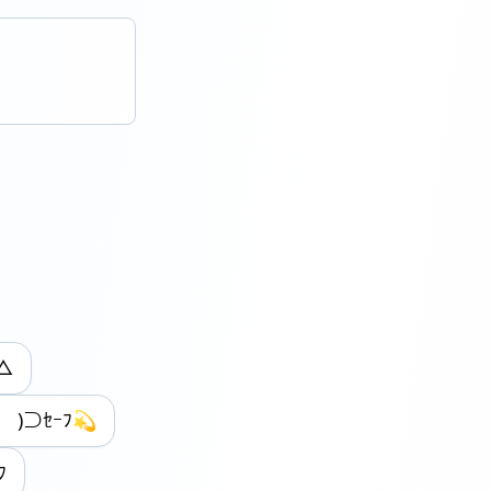
△
 )⊃ｾｰﾌ💫
ﾌ