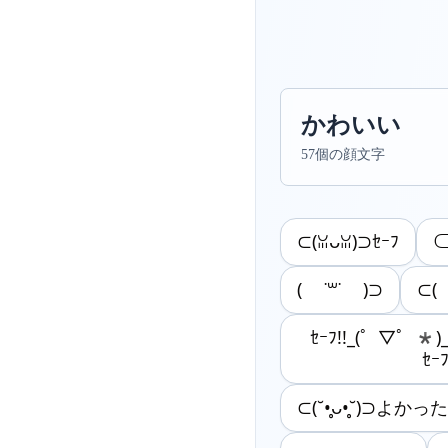
かわいい
57個の顔文字
⊂(ꈍᴗꈍ)⊃ｾｰﾌ
⊂
( ˙꒳˙ )⊃
⊂(
ｾｰﾌ!!_(゜▽゜*)_
ｾｰﾌ
⊂(˘•̥ᴗ•̥˘)⊃よかった