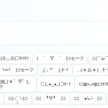
(≧◡≦)⊃ｾﾌｾﾌ
( ´ ▽ ` )⊃セーフ
⊂(⌒ω
 •̀ㅂ•́ )⊃セーフ
_(；˙꒳​˙ )_ｾｰﾌ‪
＿(*△*)＿ｾｰ
))((_(*゜▽゜)_
⊂(｡◕‿◕｡)⊃ｾｰﾌ
⊂(◍•ᴗ•◍)⊃ｾﾌ
!!
⊂(∩˃ ̣̣̣̣̣̣̣̣̣̣̣̣̣̣̣̣̣˂∩)⊃
⊂( ╹▽╹ )⊃
⊂( ๑˃̵ᴗ˂̵ )⊃