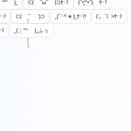
 '꒳' )_
⊂( ˘ω˘ )⊃ｾｰﾌ
(˘•̥꒳•˘) ｾｰﾌ
ｰﾌ
⊂( ˃̣̣̣̣̣̣̣̣̣̣̣̣̣̣̣̣̣̣̣̣̣̣̣̣̣̣̣̣̣̣̣̣ ́ ˂)⊃
_(ﾟｰ^*)_ｾｰﾌ!
(´。`）>ｾｰﾌ
ｰﾌ
_(；˙꒳˙ )_ふぅ‬