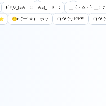
ｷﾞﾘ彡_(๑⊙ ꆚ ⊙๑)_ ｾーﾌ
＿（・△・）＿ｾｰﾌ
ﾌ⭐
😌ε-(´ー`*) ホッ
⊂(･∀･)つｾﾌｾﾌ!!
⊂(･∀･)