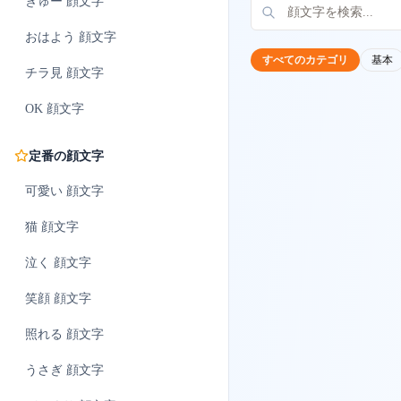
ぎゅー
顔文字
おはよう
顔文字
すべてのカテゴリ
基本
チラ見
顔文字
OK
顔文字
定番の顔文字
可愛い
顔文字
猫
顔文字
泣く
顔文字
笑顔
顔文字
照れる
顔文字
うさぎ
顔文字