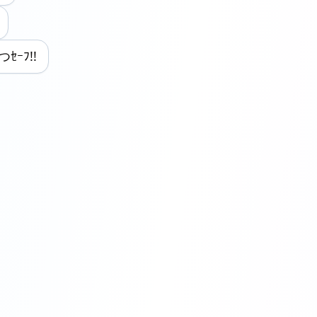
つｾｰﾌ!!