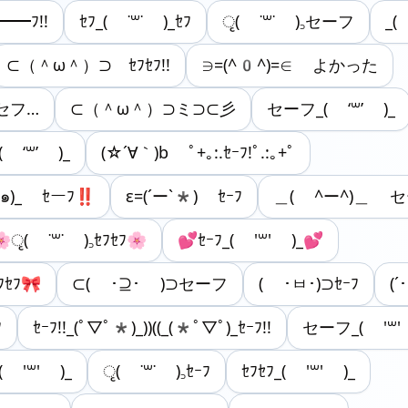
━━━ﾌ!!
ｾﾌ_( ˙꒳˙ )_ｾﾌ
ृ( ˙꒳˙ )꜆セーフ
_(
⊂（＾ω＾）⊃ ｾﾌｾﾌ!!
∋=(^0^)=∈ よかった
セフ…
⊂（＾ω＾）⊃ミ⊃⊂彡
セーフ_( ‘꒳’ )_
( ‘꒳’ )_
(☆´∀｀)b ﾟ+｡:.ｾｰﾌ!ﾟ.:｡+ﾟ
๑)_ ｾーﾌ‼️
ε=(´ー`*) ｾｰﾌ
＿( ^ー^)＿ 
🌸ृ( ˙꒳˙ )꜆ｾﾌｾﾌ🌸
💕ｾｰﾌ_( '꒳' )_💕
ﾌｾﾌ🎀
⊂( ･⊇･ )⊃セーフ
( ･ㅂ･)⊃ｾｰﾌ
(´
ﾌ
ｾｰﾌ!!_(ﾟ▽ﾟ*)_))((_(*ﾟ▽ﾟ)_ｾｰﾌ!!
セーフ_( '꒳'
( '꒳' )_
ृ( ˙꒳˙ )꜆ｾｰﾌ
ｾﾌｾﾌ_( '꒳' )_