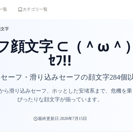
一覧
カテゴリ一覧
顔文字
フ顔文字 ⊂（＾ω＾）⊃
ｾﾌ!!
セーフ・滑り込みセーフの顔文字284個
から滑り込みセーフ、ホッとした安堵系まで、危機を乗
ぴったりな顔文字が揃っています。
最終更新日:
2026年7月15日