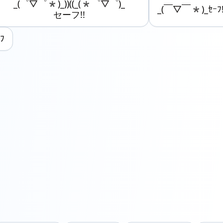
_(゜▽゜*)_))((_(*゜▽゜)_
_(￣▽￣*)_ｾｰﾌ
セーフ!!
ﾌ