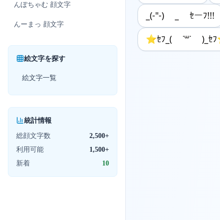
んぽちゃむ
顔文字
_(-"-) _ ｾーﾌ!!!
んーまっ
顔文字
⭐ｾﾌ_( ˙꒳˙ )_ｾ
絵文字を探す
絵文字一覧
統計情報
総顔文字数
2,500+
利用可能
1,500+
新着
10