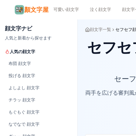
顏文字屋
可愛い顔文字
泣く顔文字
顔文字
顔文字ナビ
顔文字一覧
セフセフ
人気と新着から探せます
セフセ
人気の顔文字
布団
顔文字
投げる
顔文字
セーフ
よしよし
顔文字
両手を広げる審判風
チラッ
顔文字
もぐもぐ
顔文字
なでなで
顔文字