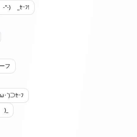
 -"-) _ｾｰﾌ!
セーフ
･ω･`)⊃ｾｰﾌ
 )_