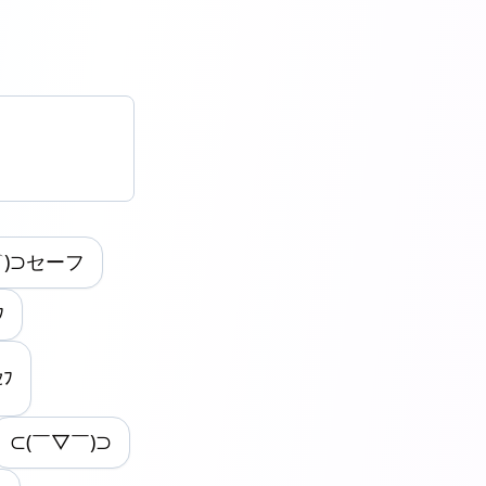
⌒)⊃セーフ
ﾌ
ｾﾌ
⊂(￣▽￣)⊃