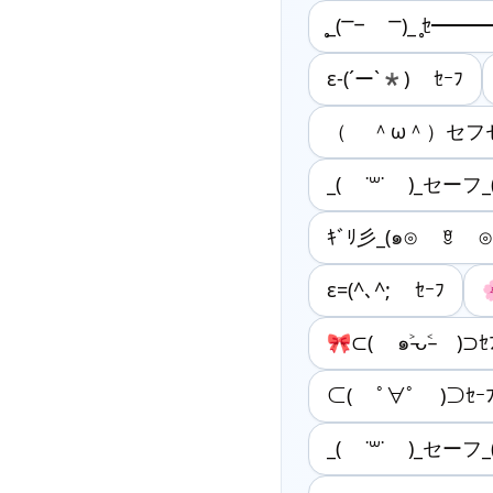
̥_(Ⲻⲻ Ⲻ)_ ̥ｾ━━
ε-(´ー`*) ｾｰﾌ
（ ＾ω＾）セフ
_( ˙꒳˙ )_セーフ_
ｷﾞﾘ彡_(๑⊙ ꆚ ⊙
ε=(^､^; ｾｰﾌ
🎀⊂( ๑˃̵ᴗ˂̵ )⊃ｾ
⊂( ﾟ∀ﾟ )⊃ｾｰ
_( ˙꒳˙ )_セーフ_