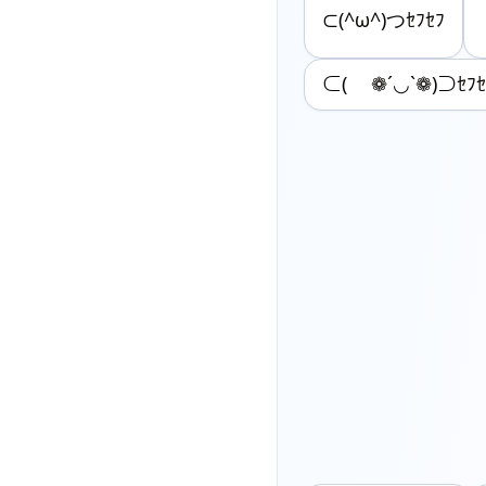
⊂(^ω^)つｾﾌｾﾌ
⊂( ❁´◡`❁)⊃ｾﾌｾ