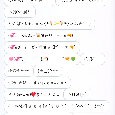
ヾ(◍’౪`◍)ﾉﾞ
かんぱ～い(ෆ˚*•ᴗ•)۶🍹✨🍹٩(•ᴗ•✩.*˚ )
(💞｡ ☌ᴗ☌｡)ﾉ🥃٩(๑•‪‎‎ࠏ • ๑🔫)
(💞๑ơ ₃ ơ)ﾉ🥂٩(* ॑ᵕˆ *🔫)‎
🩷(💞ˆ꜆ . . )🥂(. . ꜀ˆ🔫)💚
(˚‿˚)/~~~
(ᗒᗣᗕ)/~~~
(*;_;)/~~~
(つ∀`*)ﾉﾞ またねぇ☆.｡.:*･
✧*(๑•ω-๑)♥またﾃﾞｽ~♬೨̣̥
ヾ(TωT)ﾉﾞ
( ^-^)／[#04]☆[#04] ＼(^-^ ) ｶﾝﾊﾟｲ