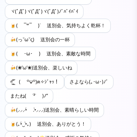
ヾ(ﾟДﾟ)ヾ(ﾟДﾟ)ヾ(ﾟДﾟ)ﾉﾞﾊﾞｲﾊﾞｲ
🍺( ¯꒳​¯ )ᐝ 送別会、気持ちよく乾杯！
🍻(っ˘ω˘ς) 送別会の一杯
🍺( ･ω･ ) 送別会、素敵な時間
🍻(❀’ω’❀)送別会、楽しいね
=͟͟͞͞ ( ꒪౪꒪)ฅ✧ｼﾞｬｯ！
さよなら(｡･ω･)ﾉﾞ
またね( ˙³˙ )ﾉ”
🍻(⸝⸝⸝•́ .•̀⸝⸝⸝)送別会、素晴らしい時間
🍺(｡•́‿•̀｡) 送別会、ありがとう！