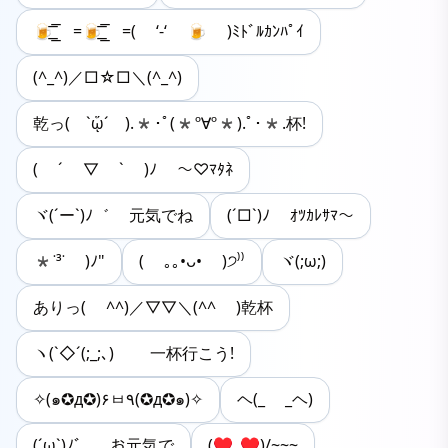
🍺͟͟͞͞ =🍺͟͟͞͞ =( ‘-‘ 🍺 )ﾐﾄﾞﾙｶﾝﾊﾟｲ
(^_^)／□☆□＼(^_^)
乾っ( `ᾥ´ ).*･ﾟ(*º∀º*).ﾟ･*.杯!
( ´ ▽ ` )ﾉ ～♡ﾏﾀﾈ
ヾ(´ー`)ﾉ゛ 元気でね
(´□`)ﾉ ｵﾂｶﾚｻﾏ～
*˙³˙ )ﾉ"
( ｡｡•ᴗ• )੭⁾⁾
ヾ(;ω;)
ありっ( ^^)／▽▽＼(^^ )乾杯
ヽ(`◇´(;_;､)ゝ 一杯行こう!
✧(๑✪д✪)۶ㅂ٩(✪д✪๑)✧
ヘ(_ _ヘ)
(´ω`)ﾉ゛ お元気で
(♥_♥)/~~~