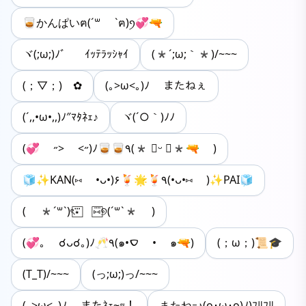
🥃かんぱいฅ(´꒳ `ฅ)ꪆ💞🔫
ヾ(;ω;)ﾉ゛ ｲｯﾃﾗｯｼｬｲ
(*´;ω;｀*)/~~~
(；▽；)ゞ✿
(｡>ω<｡)ﾉ またねぇ
(´,,•ω•,,)ﾉ″ﾏﾀﾈｪ♪
ヾ(´○｀)ﾉﾉ
(💞 ˶> <˶)ﾉ🥃🥃٩(* ॑ᵕ ॑*🔫 )
🧊✨KAN(⑅ •ᴗ•)۶🍹🌟🍹٩(•ᴗ•⑅ )✨PAI🧊
( *´꒳`)ৎ⋆⃞⃛ ⑅⃞⃜୭(´꒳`* )
(💞｡ ☌ᴗ☌｡)ﾉ🥂٩(๑•‪‎‎ࠏ • ๑🔫)
(；ω；)📜🎓
(T_T)/~~~
(っ;ω;)っ/~~~
(｡>ω<｡)ﾉ またﾈｪ~ｯ！
またねｰ♪(o･ω･o)ﾉ)ﾌﾘﾌﾘ