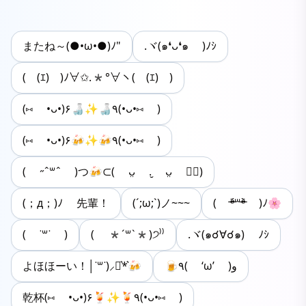
またね～(●•ω•●)ﾉ"
.ヾ(๑❛ᴗ❛๑ )ﾉｼ
(￣(ｴ)￣)ﾉ∀✩.*°∀ヽ(￣(ｴ)￣)
(⑅ •ᴗ•)۶🍶✨🍶٩(•ᴗ•⑅ )
(⑅ •ᴗ•)۶🍻✨🍻٩(•ᴗ•⑅ )
( ˶ ˆ꒳ˆ )つ🍻⊂( ᴗ̤ .̮ ᴗ̤ ❁⃘)
(；д；)ﾉ 先輩！
(´;ω;`)ノ~~~
( ᵒ̴̶̷᷄꒳ᵒ̴̶̷᷅ )ﾉ🌸
( ˙꒳​˙ )
( *´꒳`*)੭⁾⁾
.ヾ(๑☌∀☌๑) ﾉｼ
よほほーい！│˙꒳​˙)⸝⋆͛*͛🍻
🍺٩( ‘ω’ )و
乾杯‎(⑅ •ᴗ•)۶🍹✨🍹٩(•ᴗ•⑅ )