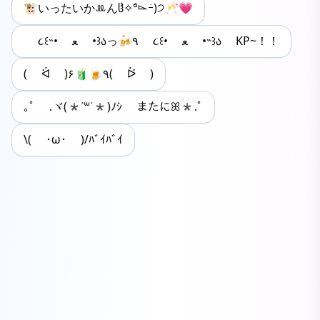
🐮いったいか‪ꔛんჱ̒✧°́⌳ｰ́)੭🥂💗
‎‎ ૮꒰˵• ﻌ •꒱აっ🍻٩‎ ૮꒰• ﻌ •˵꒱ა KP~！！
( ᐛ )۶🧃🍺٩( ᐖ )
｡ﾟ .ヾ(*˙꒳˙*)ﾉｼ またにꕤ*.ﾟ
\( ･ω･ )/ﾊﾞｲﾊﾞｲ