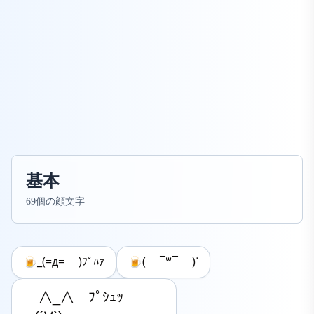
基本
69個の顔文字
🍺_(=д= )ﾌﾟﾊｧ
🍺( ¯꒳​¯ )ᐝ
　 ∧_∧　ﾌﾟｼｭｯ
