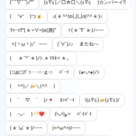
(⌒∇⌒)ﾉ””
(≧∇≦)／□☆□＼(≧∇≦ )カンパーイ!!
( ᐢᢦᐢ )つ🍺
♪(*^^)o凵凵o(^^*)♪
ｸｩｰｯ!!”(*>∀<)o(酒)”
ヾ(*´∇`*)ﾉ~~~
ヾ(＾ω＾)ﾉ゛~~~
(´∀`)ﾉ♪ またね～
( *´꒳`*)ﾉｼ.*ﾏﾀﾈ✧*。
(⊃д⊂)ｸﾞｯ･･･∩･д･∩ ﾊﾞｰｲ
(๑•᎑•๑)ﾉｼ
( ^^)／🍻＼(^^ )
( ´ ▽ ` )ﾉ🍷 ｶﾝﾊﾟｰｲ
\(≧∇≦)🍻(≧∇≦)/
( ᵕᴗᵕ )🥂❤︎
(•̀ᴗ•́)و✧ ﾊﾞｲﾊﾞｲ
(*´ω`*)/~~~
(=^ω^=)/~~~