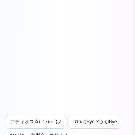
アディオス☆(｀･ω･´)ノ
ヾ(;ω;)Byeヾ(;ω;)Bye