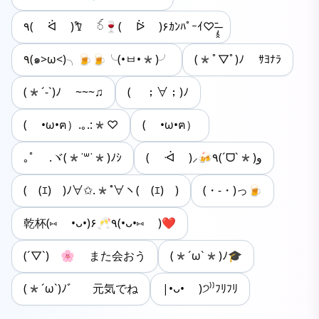
٩( ᐛ )𐀑 ꪾ🍷( ᐖ )۶ｶﾝﾊﾟｰｲ♡ˉ̶̡̭̭
٩(๑>ω<)╮🍺🍺╰(•ㅂ•*)╯
(*ﾟ▽ﾟ)ﾉ ｻﾖﾅﾗ
(*´-`)ﾉ ~~~♫
( ；∀；)ﾉ
( •ω•ฅ）.｡.:*♡
( •ω•ฅ）
｡ﾟ .ヾ(*˙꒳˙*)ﾉｼ
( ᐙ )⸝🍻٩(ˊᗜˋ*)و
(￣(ｴ)￣)ﾉ∀✩.*˚∀ヽ(￣(ｴ)￣)
(・-・)っ🍺
乾杯‎(⑅ •ᴗ•)۶🥂٩(•ᴗ•⑅ )❤️
(´▽`)ゞ🌸 また会おう
(*´ω`*)ﾉ🎓
(*´ω`)ﾉ゛ 元気でね
|•ᴗ• )੭⁾⁾ﾌﾘﾌﾘ