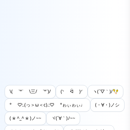
\( ˙꒳​˙ \三/ ˙꒳​˙)/
(ᐠ ᐛ )ᐟ
ヽ(´▽｀)/🪇
° ♡:.(っ＞ω＜c).:♡ °ゎぃゎぃ♩
(・∀・)ノシ
(*^_^*)ノ~~
ヾ(´∀｀)ﾉ~~