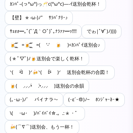
ｶﾝﾊﾟ–(っ°ω°)っ🥂c(°ω°c)—-ｲ送別会乾杯！
【壁】*-ω-)ﾉ" ｻﾗﾊﾞﾅﾘｰ♪
ｻｮｫｫ━｡ﾟ(ﾟ´Д｀○ﾟ)ﾟ｡ﾅﾗｧｧ━ｯ!!!!
でゎ|ﾟ∀ﾟ)ﾉ))))
🍺͟͟͞͞ =🍺͟͟͞͞ =( ‘-‘ 🍺 )<ｶﾝﾊﾟｲ送別会♪
(*ﾟ▽ﾟ)ﾉ🍺送別会で楽しく乾杯！
ᐠ( ᐛ )ᐟ🍻ᐠ( ᐖ )ᐟ 送別会乾杯の合図！
🍺( ⸝⸝⸝•́ .•̀⸝⸝⸝ )送別会の余韻
(｡･ω･)ﾉﾞ バイナラ～
(･ε´･＠)ﾉ~ ﾎﾝｼﾞｬｰﾈｰ★
\( ･ω･ )/ﾊﾞｲﾊﾞｲ☆.。.:*・゜
🍻(⌒∇⌒)送別会、もう一杯！