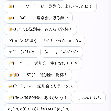
🍺( ´ ▽ ` )ﾉ 送別会、楽しかったね！
🍻( ˘ω˘ ) 送別会、ほろ酔い
🍺⸜(｡•́‿•̀｡)⸝送別会、みんなで乾杯！
ヾ(*´▽`)ﾉ"ほな サイナラっ☆;:*:;☆;:
*˙³˙ )ﾉ"ｻﾖﾅﾗ~
(๑´· ₃ ·̀๑)ﾊﾞｲﾊﾞｲ
🥂( ˙꒳​˙ ) 送別会、幸せなひととき
🍺🎉( ﾟ▽ﾟ)/ 送別会、乾杯！
🍻(˘︶˘).｡.:* 送別会でリラックス
🥂(◍•ᴗ•◍)送別会、ありがとう！
（´oωo）ｻﾖﾅﾗ
o｡ﾟ.o｡o(○>ω<)ｻﾖﾅﾗ(>ω<○)o｡ﾟ.o｡