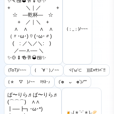
✨🍡🍱🥃🥂🍢🍲✨

+　　　＼｜／　　　+

　☆　―乾杯―　☆

　　+　／｜＼　+

　 ∧　∧　　 ∧　∧

(；_；)/~~~
（〃･ω･) ♡ (･ω･〃)

　(　: ／＼／＼:　)

　 ／―-∧-― ＼

✨🍲🍢🍻🥂🥃🍱✨
(ToT)/~~~
( ´∀｀)ノ~~
ヾ('ω'⊂ )))Σ≡ｻﾗﾊﾞ!!
(*￣▽￣)ﾉ~~ ﾏﾀﾈｰ♪
(ˊo̴̶̷̤ ᴗ o̴̶̷̤ˋ)ﾉ””
ぱ〜りら♬ぱ〜りら♬

(⌒⌒⌒)　∧∧

┃──┣┓･ω･*)

🍺⸜(*ˊᵕˋ*)⸝🥟