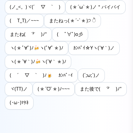
(ノ_<。)ヾ(´ ▽ ` )
(*´ω`*)ノ＂バイバイ
( T_T)／~~~
またねっ(*ˊᵕˋ*)੭ ੈ
またね( ˙³˙ )ﾉ"
( ﾟ∀ﾟ)o彡
ヽ(*ﾟ∀ﾟ)ﾉ🍻ヽ(ﾟ∀ﾟ*)ﾉ
ｶﾝﾊﾟｲ☆Yヽ(´∀｀)ノ
ヽ(*´∀｀)ﾉ🍻ヽ(´∀｀*)ﾉ
( ´ ▽ ` )ﾉ🍺 ｶﾝﾊﾟｰｲ
(´;ω;`)ノ
ヾ(TT)ノ
(*ˊᗜˋ*)ﾉ~~~
また後で( ˙³˙ )ﾉ"
(･ω･)ﾏﾀﾈ