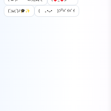
(´;ω;`)ﾉ🎓✨
( ｡•ᴗ• )੭⁾⁾ﾊﾞｲﾊﾞｲ