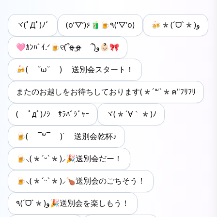
ヾ(ﾟДﾟ)ﾉﾞ
(o’▽’)۶🧃🍺٩(‘▽’o)
🍻*(ˊᗜˋ*)و
🩷ｶﾝﾊﾟｲ.ᐟ🍺୧(՞o̴̶̷̤ ̫o̴̶̷̤ ՞)و👶🏻🎀
🍻( ˘ω˘ ) 送別会スタート！
またのお越しをお待ちしております(*´꒳`*ค"ﾌﾘﾌﾘ
( ﾟдﾟ)ﾉｼ ｻﾗﾊﾞｼﾞｬｰ
ヾ(*´∀｀*)ﾉ
🍺( ¯꒳​¯ )ᐝ 送別会乾杯♪
🍺⸜(*ˊᵕˋ*)⸝🎉送別会だー！
🍺⸜(*ˊᵕˋ*)⸝🍗送別会のごちそう！
٩(ˊᗜˋ*)و🎉送別会を楽しもう！