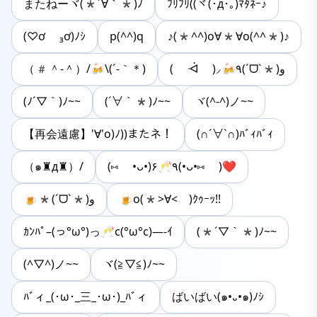
またねーヾ(*´∀｀*)ﾉ
ﾌﾘﾌﾘ((ヾ(･д･｡)ﾏﾀﾈｰ♪
(♡ơ ₃ơ)ﾉｼ
p(^^)q
♪(*^^)o∀*∀o(^^*)♪
（#＾-＾）/🍻\(´-｀＊)
‎( ᐙ )⸝🍻٩(ˊᗜˋ*)و
(ﾉ´▽｀)ﾉ~~
(´∀｀*)ﾉ~~
ヾ(^-^)ノ~~
【再会遠慮】'∀'o)ﾉ))またネ！
(∩´∀`∩)ﾊﾞｨﾊﾞｨ
（๑♜д♜）/
‎(⑅ •ᴗ•)۶🥂٩(•ᴗ•⑅ )❤️
🍺*(ˊᗜˋ*)و
🍺o(*>∀< )ｸｩｰｯ!!
ｶﾝﾊﾟ–(っ°ω°)っ🥂c(°ω°c)—-ｲ
(*´▽｀*)ﾉ~~
(^▽^)ノ~~
ヾ(≧▽≦)ﾉ~~
ﾊﾞィ_(･ω･_三_･ω･)_ﾊﾞィ
ばいばい(๑•᎑•๑)ﾉｼ