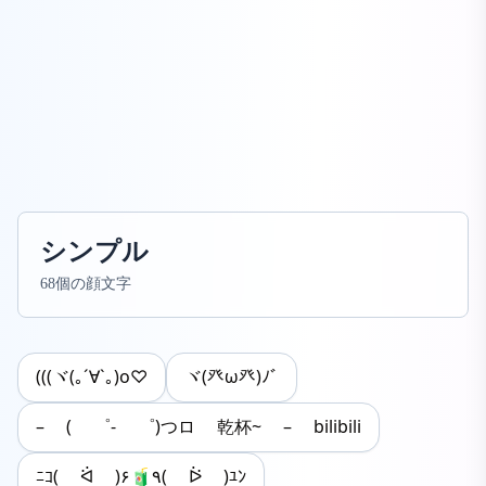
シンプル
68個の顔文字
(((ヾ(｡´∀`｡)o♡
ヾ(癶ω癶)ﾉﾞ
– ( ゜- ゜)つロ 乾杯~ – bilibili
ﾆｺ( ᐛ )۶🧃٩( ᐖ )ﾕﾝ