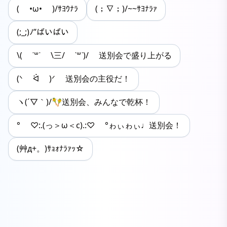
( •ω• )/ｻﾖｳﾅﾗ
(；∇；)/~~ｻﾖﾅﾗｧ
(;_;)ﾉ”ばいばい
\( ˙꒳​˙ \三/ ˙꒳​˙)/ 送別会で盛り上がる
(ᐠ ᐛ )ᐟ 送別会の主役だ！
ヽ(´▽｀)/🪇送別会、みんなで乾杯！
° ♡:.(っ＞ω＜c).:♡ °ゎぃゎぃ♩送別会！
(艸д+。)ｻｮｫﾅﾗｧｯ☆