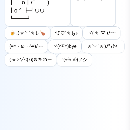
┃。 o┃⊂　　)

┃o ° ┣┛∪∪

┗━━┛
🍺⸜(*ˊᵕˋ*)⸝🍗
٩(ˊᗜˋ*)و♪
ヾ(*'▽')ﾉ~~
(=^・ω・^=)/~~
ヾ(^∇^)bye
*˙︶˙*)ﾉ"ﾏﾀﾈｰ
(*>∀<)ﾉ))またねー
“(⌯¤̴̶̷̀ω¤̴̶̷́)ノシ