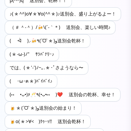
p(^^)q 送別会、乾杯！！
♪(*^^)o∀*∀o(^^*)♪送別会、盛り上がるよー！
（#＾-＾）/🍻\(´-｀＊) 送別会、楽しい時間♪
‎( ᐙ )⸝🍻٩(ˊᗜˋ*)و送別会乾杯！
(*-ω-)ﾉ" ｻﾗﾊﾞﾅﾘｰ♪
では、(*'-')ﾉ~｡.*･ﾟさようなら〜
( ･ω･ฅ*)ﾊﾞｲﾊﾞｲ♪
‎(⑅ •ᴗ•)۶🥂٩(•ᴗ•⑅ )❤️ 送別会の乾杯、幸せ！
🍺*(ˊᗜˋ*)و送別会の始まり！
🍺o(*>∀< )ｸｩｰｯ!! 送別会乾杯！