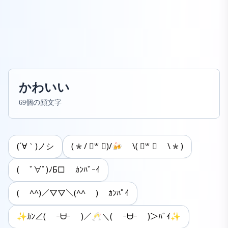
かわいい
69個の顔文字
(´∀｀)ノシ
(*/ ॑꒳ ॑)/🍻 \( ॑꒳ ॑ \*)
( ﾟ∀ﾟ)ﾉБ□ ｶﾝﾊﾟｰｲ
( ^^)／▽▽＼(^^ ) ｶﾝﾊﾟｲ
✨ｶﾝ∠( ｰ̀ᗨｰ́ )／🥂＼( ｰ̀ᗨｰ́ )＞ﾊﾟｲ✨