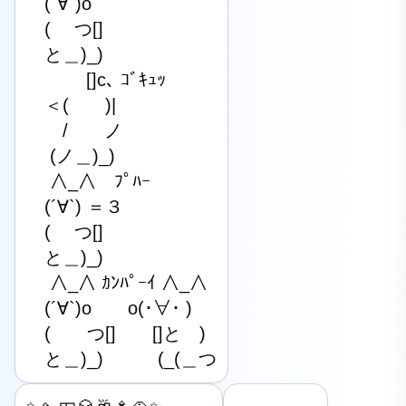
　(´∀`)o

　(　 つ[]

　と＿)_)

　　　 []c､ ｺﾞｷｭｯ

　＜(　　)|

　　/　　ノ

　 (ノ＿)_)

　 ∧_∧　ﾌﾟﾊｰ

　(´∀`) ＝３

　(　 つ[]

　と＿)_)

　 ∧_∧ ｶﾝﾊﾟｰｲ ∧_∧

　(´∀`)o　　o(･∀･ )

　(　　つ[]　　[]と　)

　と＿)_)　　　(_(＿つ