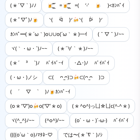
(*´▽｀)ﾉﾉ
🍺͟͟͞͞ =🍺͟͟͞͞ =( ‘-‘ 🍺 )<ｶﾝﾊﾟｲ
(*ﾟ▽ﾟ)ﾉ🍺
ᐠ( ᐛ )ᐟ🍻ᐠ( ᐖ )ᐟ
ｶﾝﾊﾟ━(*´ω｀)o∪∪o(´ω｀*)━ｲ
(＾▽＾)ﾉ~~
ヾ(｀・ω・´)ﾉ~~
(*´∀｀*)ﾉ~~
(*´ ³ `)ﾉ ﾊﾞｲﾊﾞｰｲ
･△･)ﾉ ﾊﾞｲﾊﾞｲ
(・ω・)ノシ
⊂( ᴖ ̫ᴖ)⊃🍻⊂(ᴖ ̫ᴖ )⊃
( ´ ▽ ` )ﾉ🍺ｶﾝﾊﾟｰｲ
(o*’▽’)o🍻o(‘▽’*o)
(*^o^)っ凵☆凵c(^-^*)
ヾ(^_^)ﾉ~~
(^o^)/~~
(o´・ω・)´-ω-) ﾊﾞｲﾊﾞｲ
((((o´ω｀o)ﾉﾏﾀﾈｰ♡
では〜(*´∇｀)ﾉｼ