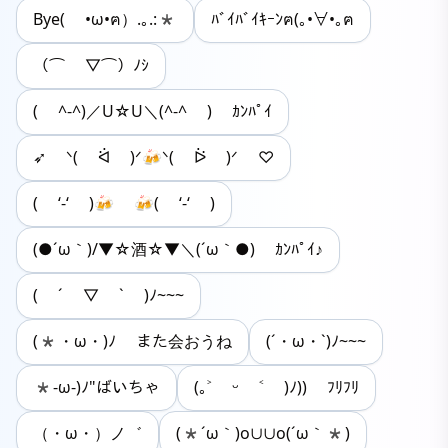
Bye( •ω•ฅ）.｡.:*
ﾊﾞｲﾊﾞｲｷｰﾝฅ(｡•∀•｡ฅ
（⌒ ▽⌒）ﾉｼ
( ^-^)／U☆U＼(^-^ ) ｶﾝﾊﾟｲ
➶ ᐠ( ᐛ )ᐟ🍻ᐠ( ᐖ )ᐟ ♡
( ‘-‘ )🍻 🍻( ‘-‘ )
(●´ω｀)/▼☆酒☆▼＼(´ω｀●) ｶﾝﾊﾟｲ♪
( ´ ▽ ` )ﾉ~~~
(*・ω・)ﾉ また会おうね
(´・ω・`)ﾉ~~~
*-ω-)ﾉ"ばいちゃ
(｡˃ ᵕ ˂ )ﾉ)) ﾌﾘﾌﾘ
（・ω・）ノ゛
(*´ω｀)o∪∪o(´ω｀*)