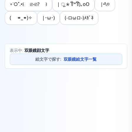
∘˙○˚.•꒰ ⎚-⎚? ꒱
| ू*꒦ິ꒳꒦ີ)｡oO
|•᷄\୭
( ⚭_⚭)✧
|･ω･)
(-ロωロ-)ﾒｶﾞﾈ
双眼鏡顔文字
表示中:
絵文字で探す
:
双眼鏡絵文字一覧