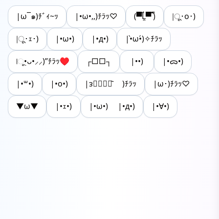
|ω¯๑)ﾁﾞｨ~ｯ
|•ω•,,)ﾁﾗｯ♡
(▀̿Ĺ̯▀̿ ̿)
|ू･o･)
|ू･ｪ･)
|•ω•)
|•д•)
|•̀ω•́)✧ﾁﾗｯ
|ૂ•ᴗ•⸝⸝)”ﾁﾗｯ♥
┌□□┐
|••)
|•ᯅ•)
|•꒳•)
|•o•)
|ᴈ⚭⃙⃚⃘᷅ )ﾁﾗｯ
|ω･)ﾁﾗｯ♡
▼ω▼
|•ｪ•)
|•ω•) |•д•)
|•∀•)