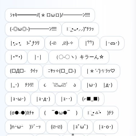
ｼｬｷ━━━━/(*ロωロ)/━━━━ﾝ!!!!
(-◎ω◎-)━━━━ﾝ!!!!
|ૂ•ᴗ•⸝⸝)”ﾁﾗｯ
|•͈⌄•͈ ꒱˖˚ ͙ﾁﾗﾘ
(֊⎚ ,⎚)-✧
|･ิ･ิ)
|･ᯅ･)
|･꒳･)
|･|
（〇-〇ヽ）キラーん☆
(□Д□-ゞｸｲｯ
ﾆﾔｯ✧(□‿□-)
|*′-′)ㄘﾗｯ♡
|_･) ﾁﾗﾘ!
૮ `⎚⩊⎚´ ა
|ω･) |д･)
|ｮ･ω･)
|ｮ･д･)
|ｮ･･)
(⌐■_■)
(σ●-●)ｶﾁｬ
( ¯●ω●¯ )
|ૂ•ㅿ•̀ )ﾁﾗ
]กｰ̀ωｰ́ )ｼﾞｰｯ
(⎚ᵕ⎚)
|ｮﾟωﾟ)
|ｮ･o･)