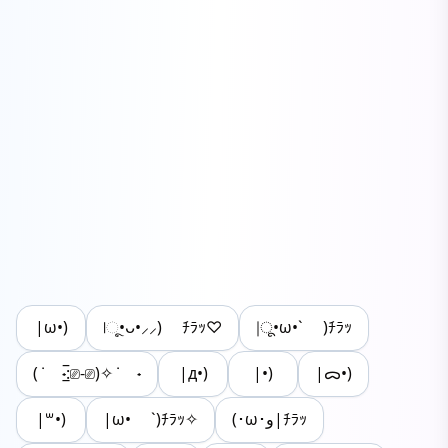
|ω•)
|ૂ•ᴗ•⸝⸝) ﾁﾗｯ♡
|ू•ω•` )ﾁﾗｯ
( ݁ ˖:̲̅⎚-⎚)✧ ݁ ˖
|д•)
|•)
|ᯅ•)
|꒳•)
|ω• `)ﾁﾗｯ✧
(･ω･و|ﾁﾗｯ