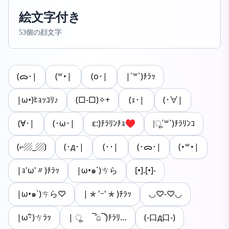
絵文字付き
53個の顔文字
(ᯅ･|
(꒳･|
(o･|
|´꒳`)ﾁﾗｯ
|ω•)ﾋｮｯｺﾘ♪
(□-□)✧+
(ｪ･|
(･∀|
(∀･|
(･ω･|
ε:)ﾁﾗﾘﾝﾁｮ♥
|ू´꒳`)ﾁﾗﾘﾝｺ
(⌐▨_▨)
(･д･|
(･･|
(･ᯅ･|
(･꒳･|
|ｮ'ω'〃)ﾁﾗｯ
|ω•๑`)ㄘら
[•].[•]-
|ω•๑`)ㄘら♡
|*'ｰ'*)ﾁﾗｯ
◡♡-♡◡
|ω･ิ)ㄘﾗｯ
| ू ‾᷄⌂‾᷅)ﾁﾗﾘ…
(-口д口-)