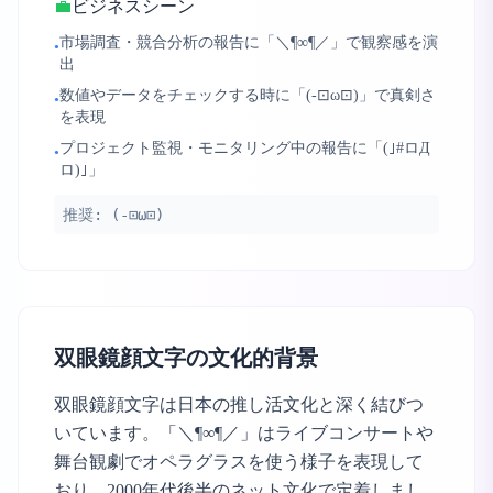
💼
ビジネスシーン
市場調査・競合分析の報告に「＼¶∞¶／」で観察感を演
•
出
数値やデータをチェックする時に「(-⊡ω⊡)」で真剣さ
•
を表現
プロジェクト監視・モニタリング中の報告に「(｣#ロД
•
ロ)｣」
推奨:
(-⊡ω⊡)
双眼鏡顔文字の文化的背景
双眼鏡顔文字は日本の推し活文化と深く結びつ
いています。「＼¶∞¶／」はライブコンサートや
舞台観劇でオペラグラスを使う様子を表現して
おり、2000年代後半のネット文化で定着しまし