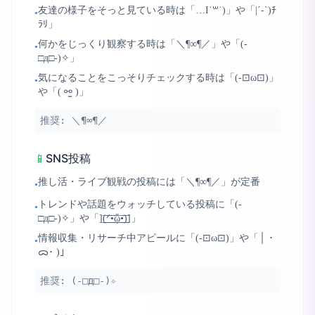
友達の様子をそっと見ている時は「…I˙꒳​˙)」や「|´-`)ﾁ
•
ﾗﾘ」
何かをじっくり観察する時は「＼¶∞¶／」や「(-
•
□д□-)✧」
気になることをこっそりチェックする時は「(-⊡ω⊡)」
•
や「( ⚯̫ )」
推奨:
＼¶∞¶／
📱
SNS投稿
推し活・ライブ観戦の投稿には「＼¶∞¶／」が定番
•
トレンドや話題をウォッチしている投稿に「(-
•
□д□-)✧」や「]͟͟͞(͟͟͞ᐟ‪͟͟͞•͟͟͞ᾥ͟͟͞•͟͟͞)]」
情報収集・リサーチ中アピールに「(-⊡ω⊡)」や「│ ･
•
ᯅ･ )」
推奨:
(-□д□-)✧