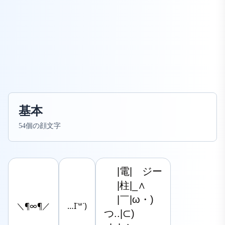
基本
54個の顔文字
　 |電|　ジー

　 |柱|_∧

　 |￣|ω・)

＼¶∞¶／
…I˙꒳​˙)
つ..|⊂)
