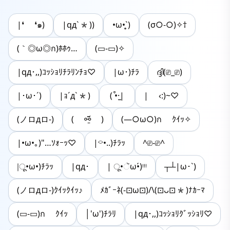
|❛ ❛๑)
|qд`*))
•ω•̥`)
(σ○-○)✧†
(｀◎ω◎ก)ﾎﾎｩ…
(▭-▭)✧
|qд･,,)ｺｯｼｮﾘﾁﾗﾘﾝﾁｮ♡
|ω･)ﾁﾗ
ദ്ദി(⎚_⎚)
|･ω･´)
|ｮ´д`*)
( ͒•·̫|
| ‹:)~♡
(ノロдロ-)
( ⚯̱̈᷄ )
(―○ω○)ก ｸｲｯ✧︎
|•ω•｡)"…ｿｫｰｯ♡
|⌔•..)ﾁﾗｯ
^⎚-⎚^
|ू•ω•)ﾁﾗｯ
|qд･
| ू•ૅω•́)ᵎᵎᵎ
┬┴|ω･`)
(ノロдロ-)ｸｲｯｸｲｯ♪
ﾒｶﾞｰﾈ(-⊡ω⊡)/\(⊡ᴗ⊡*)ﾅｶｰﾏ
(▭-▭)ก ｸｲｯ
│'ω')ﾁﾗﾘ
|qд･,,)ｺｯｼｮﾘｸﾞｯｼｮﾘ♡