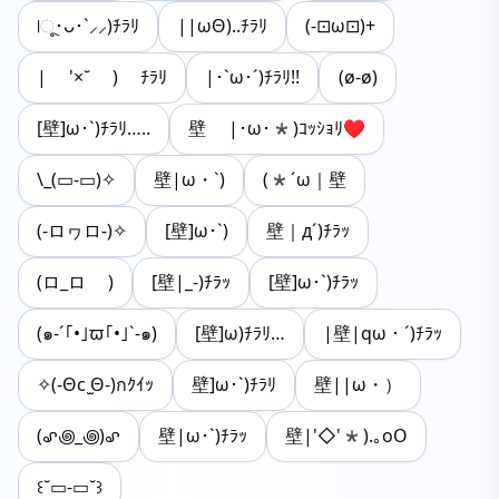
|ૂ･ᴗ･`⸝⸝)ﾁﾗﾘ
||ωΘ)..ﾁﾗﾘ
(-⊡ω⊡)+
| '×˘ ) ﾁﾗﾘ
|･`ω･´)ﾁﾗﾘ!!
(ø-ø)
[壁]ω･`)ﾁﾗﾘ…..
壁 |･ω･*)ｺｯｼｮﾘ♥
\_(▭-▭)✧
壁|ω・`)
(*´ω｜壁
(-ロヮロ-)✧
[壁]ω･`)
壁｜д´)ﾁﾗｯ
(ロ_ロ )
[壁|_-)ﾁﾗｯ
[壁]ω･`)ﾁﾗｯ
(๑-´｢•｣ϖ｢•｣`-๑)
[壁]ω)ﾁﾗﾘ…
|壁|qω・´)ﾁﾗｯ
✧(-Θc ̫Θ-)กｸｲｯ
壁]ω･`)ﾁﾗﾘ
壁||ω・）
(꩖꩜_꩜)꩖
壁|ω･`)ﾁﾗｯ
壁|'◇'*).｡oO
꒰˘▭-▭˘꒱