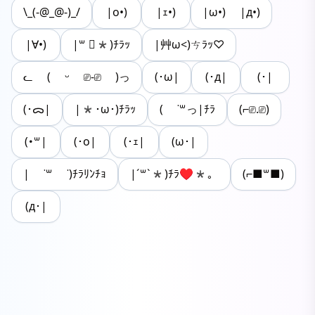
\_(-@_@-)_/
|o•)
|ｪ•)
|ω•) |д•)
|∀•)
|꒳ ॑*)ﾁﾗｯ
|艸ω<)ㄘﾗｯ♡
ᓚ ( ᵕ ⎚-⎚ )っ
(･ω|
(･д|
(･|
(･ᯅ|
|*･ω･)ﾁﾗｯ
( ˙꒳っ|ﾁﾗ
(⌐⎚.⎚)
(･꒳|
(･o|
(･ｪ|
(ω･|
| ˙꒳ ˙)ﾁﾗﾘﾝﾁｮ
|´꒳`*)ﾁﾗ♥︎*。
(⌐■꒳■)
(д･|