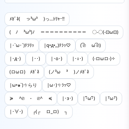
ﾒｶﾞﾈ( っ³ω³ )っ...ﾄﾘｬｰ!!
( ﾉ ³ω³)ﾉ ＝＝＝＝＝＝＝＝＝＝ 〇-〇(-⊡ω⊡)
|･`ω･´)ﾁﾗﾘｯ
|q•д•,,)ﾁﾗｯ♡
( ͡⎚ ω ͡⎚)
|･д･)
|･･)
|･o･)
|･ｪ･)
(-ロωロ-)✧
(ロωロ)ゞﾒｶﾞﾈ
(ノ³ω ³ )ノﾒｶﾞﾈ
|ω•๑`)ㄘらり
|ω･)ㄘﾗｯ♡
≽ ^⎚ ˕ ⎚^ ≼
|･з･)
|･ิω･ิ)
|･ัω･ั)
|･∀･)
┌(┌ ロ_ロ) ┐