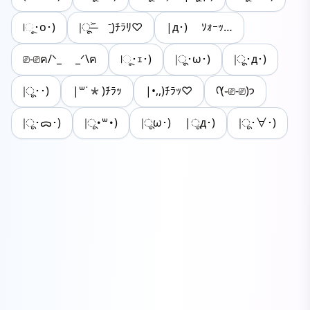
|ૂ･o･)
|ू˃̶᷄ ⁻̫)ﾁﾗﾘ♡
|д･) ｿｫｰｯ…
⎚-⎚ฅ/ᐠ_ _ᐟ\ฅ
|ૂ･ｪ･)
|ू･ω･)
|ू･д･)
|ू･･)
|꒳˙*)ﾁﾗｯ
|•,,)ﾁﾗｯ♡
ᡣ(֊⎚-⎚)𐭩
|ू･ᯅ･)
|ू･꒳･)
|ूω･) |ूд･)
|ू･∀･)