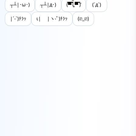
┬┴|･ω･)
┬┴|д･)
(̿▀̿ ̿Ĺ̯̿̿▀̿ ̿)̄
(´д`)
|´-`)ﾁﾗｯ
ι| |ヽ-ﾟ)ﾁﾗｯ
(⎚_⎚)