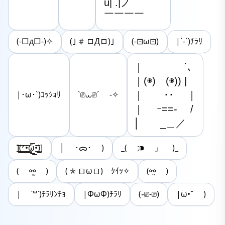
u| .|ノ

￣￣￣￣
(-□д□-)✧
(｣#ロДロ)｣
(-⊡ω⊡)
|´-`)ﾁﾗﾘ
｜　　　　`､

｜(◉)　(◉)) |

｜　　･･　 ｜

|･ω･`)ｺｯｼｮﾘ
`⎚⩊⎚´ -✧
｜　 ｰ==- 　/

│　　_＿／
]͟͟͞(͟͟͞ᐟ‪͟͟͞•͟͟͞ᾥ͟͟͞•͟͟͞)]
│ ･ᯅ･ )
_( :⁍ 」 )_
( ⚯̫ )
(*ロωロ)ゞｸｲｯ✧
(⚯̮ )
| ˙꒳​˙)ﾁﾗﾘﾝﾁｮ
|ΦωΦ)ﾁﾗﾘ
(֊⎚-⎚)
|ω•˘ )