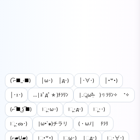
( ͡⌐■_-■)
│ω･) │д･)
│･∀･)
│･꒳･)
│･ｪ･)
…|ｮﾟдﾟ*)ﾁﾗﾘﾝ
|₋ॢω⁼̴̶̤́ )ㄘﾗﾘﾝ✧ ⁺✧
(⌐ ͡■ ͜ʖ ͡■)
|ૂ･ω･)
|ૂ･д･)
|ૂ･･)
|ૂ･ᯅ･)
|ω•`๑)チラリ
(・ωﾉ| ﾁﾗﾘ
(⌐▰U▰)
|ૂ･꒳･)
|ૂω･) |ૂд･)
|ૂ･∀･)