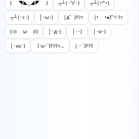
( ◥◣_◢◤ )
┬┴|･∀･)
┬┴|･꒳･)
┬┴|･ｪ･)
│･ω･)
‬|д゜)ﾁﾗｯ
|• •๑)”ㄘﾗｯ
(֊⎚ ω ⎚)
│･д･)
│･･)
│･o･)
│･ᯅ･)
┃ω･`)ﾁﾗﾘｯ…
|・´)ﾁﾗﾘ