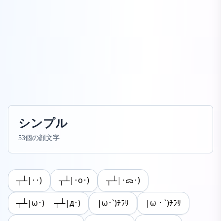
シンプル
53個の顔文字
┬┴|･･)
┬┴|･o･)
┬┴|･ᯅ･)
┬┴|ω･) ┬┴|д･)
|ω･`)ﾁﾗﾘ
|ω・`)ﾁﾗﾘ