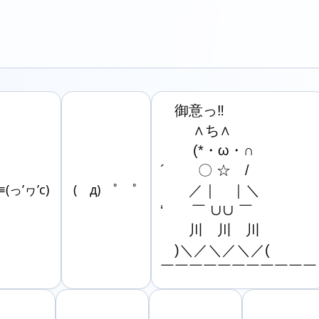
　御意っ‼

　 　∧ち∧

　　 (*・ω・∩

´　　 〇 ☆　/

(っ’ヮ’c)
( д) ﾟ ﾟ
　　／｜　｜＼

‘　　￣ ∪∪ ￣

　　川　川　川

　)＼／＼／＼／(

￣￣￣￣￣￣￣￣￣￣￣