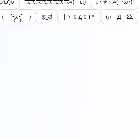
ω’)o
弌弌弌弌弌弌弌弌≡( ε:)
｡･*･:≡(｢･ω･)｢
( ´•̥̥̥ω•̥̥̥` )
ಥ_ಥ
|ヽ0д0)＊
(∩゜Д゜ΣΣ