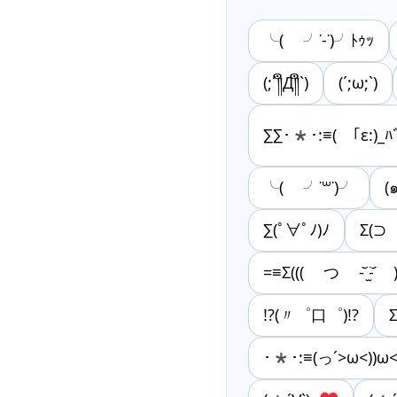
╰( ╯˙-˙)╯ﾄｩｯ
(;´༎ຶД༎ຶ`)
(´;ω;`)
∑∑･*･:≡( ｢ε:)_ﾊﾞ
╰( ╯˙꒳​˙)╯
(
∑(ﾟ∀ﾟﾉ)ﾉ
Σ(⊃
=≡Σ((( つ -᷅ ̫̈-᷄
!?(〃゜口゜)!?
･*･:≡(っ´>ω<))ω<