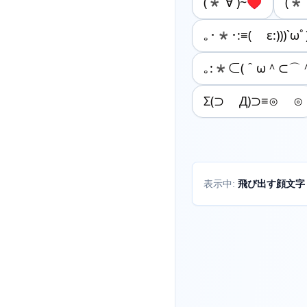
(*´∀`)~♥
(*
｡･*･:≡( ε:)))`ωﾟ)!
｡:*⊂(＾ω＾⊂⌒
Σ(⊃ Д)⊃≡⊙ ⊙
飛び出す顔文字
表示中: