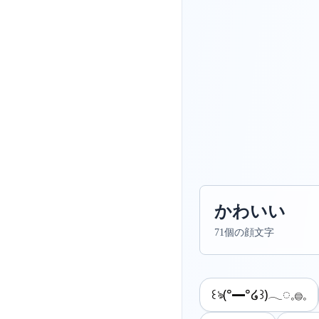
かわいい
71個の顔文字
꒰ঌ(°━°໒꒱)𓂃◌𓈒𓐍𓈒