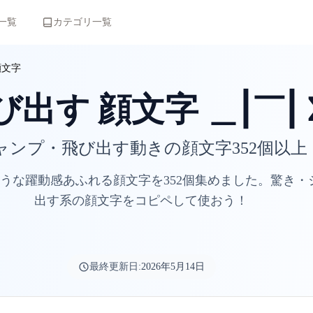
一覧
カテゴリ一覧
顔文字
び出す 顔文字 ＿|￣| 
ャンプ・飛び出す動きの顔文字352個以上
うな躍動感あふれる顔文字を352個集めました。驚き・
出す系の顔文字をコピペして使おう！
最終更新日:
2026年5月14日