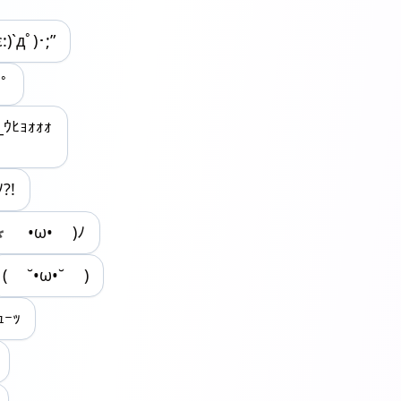
`дﾟ)･;”
ﾟ
ﾉ?!
(ﾉ* •ω• )ﾉ
( ˘•ω•˘ )
ｰｯ