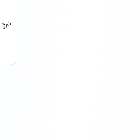
̶͈́)۶⁾⁾