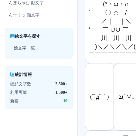
んぽちゃむ
顔文字
　　 (*・ω・∩

´　　 〇 ☆　/

んーまっ
顔文字
　　／｜　｜＼

‘　　￣ ∪∪ ￣

絵文字を探す
　　川　川　川

　)＼／＼／＼／(

絵文字一覧
￣￣￣￣￣￣￣
統計情報
総顔文字数
2,500+
利用可能
1,500+
(´ﾟдﾟ｀)
Σ(ﾟ∀
新着
10