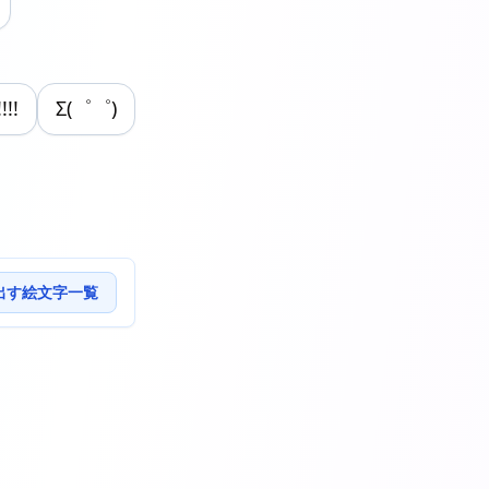
!!!
Σ(゜゜)
出す絵文字一覧