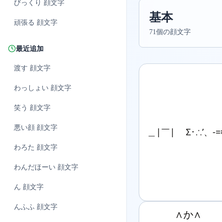
びっくり
顔文字
基本
頑張る
顔文字
71個の顔文字
最近追加
渡す
顔文字
わっしょい
顔文字
笑う
顔文字
悪い顔
顔文字
＿|￣| Σ･∴’、-=≡
わろた
顔文字
わんだほーい
顔文字
ん
顔文字
んふふ
顔文字
　　　∧か∧
