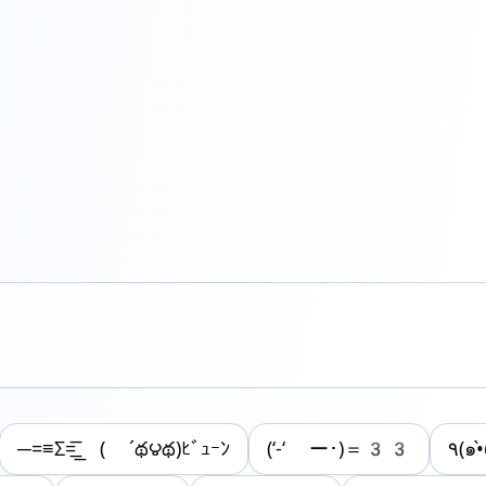
─=≡Σ=͟͟͞ ( ´థ౪థ)ﾋﾞｭｰﾝ
(‘-‘ ー･)＝33
٩(๑