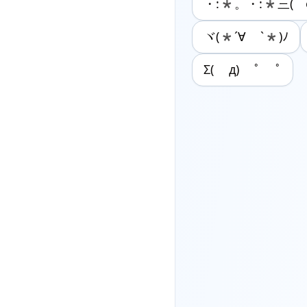
・:*。・:*三( o’
ヾ(*´∀ ˋ*)ﾉ
Σ( д) ﾟ ﾟ