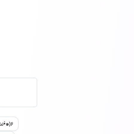
•̀ω•́๑)۶