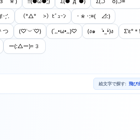
´з｀*)
!!(●ω●;)
Σ(●ﾟдﾟ●)
Σ(⊃ o)⊃≡ﾟ ﾟ
･;’.
（°△° >）ﾋﾞｭｰﾝ
･*･:≡( ⊿:)
＾つ
(♡˙︶˙♡)
(´,,•ω•,,)♡
(ง๑ •̀_•́)ง
Σ’ε°＊!
ー(:△ー)=3
絵文字で探す
:
飛び