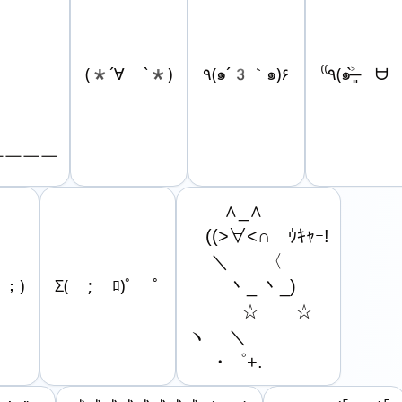
(*´∀ ˋ*)
٩(๑´3｀๑)۶
⁽⁽٩(๑˃̶͈̀ ᗨ ˂
￣￣￣￣
　　∧_∧

　((>∀<∩　ｳｷｬｰ!

　 ＼　　〈

。；)
Σ( ; ﾛ)ﾟ ﾟ
　　 丶_ 丶_)

　　　☆　　☆

ヽ　 ＼

　 ・゜+.