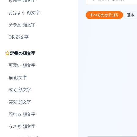
ぎゅー
顔文字
おはよう
顔文字
すべてのカテゴリ
基本
チラ見
顔文字
OK
顔文字
定番の顔文字
可愛い
顔文字
猫
顔文字
泣く
顔文字
笑顔
顔文字
照れる
顔文字
うさぎ
顔文字