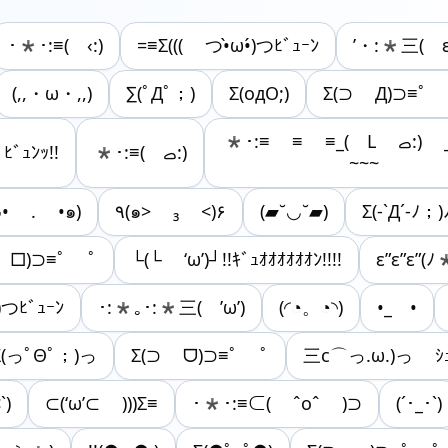
･*･:≡( ‹:)
=≡Σ((( つ•̀ω•́)つﾋﾞｭｰﾝ
’・:*三( ε:)
(,,・ω・,,)
∑(ﾟДﾟ；)
Σ(oдΟ;)
Σ(⊃ Д)⊃≡ﾟ 
*･:≡ ≡ ≡_(ゝL ࡇ:) _ｳﾋｮｫｫｫ
ﾋﾞｭﾝｯ!!
*･:≡( ‎ࡇ:)
~~~
๑• . •๑)
٩(๑> ₃ <)۶
(▰˘◡˘▰)
Σ(-`Д´-ﾉ；)
 □)⊃≡ﾟ ﾟ
└(└ ‘ω’)┘!!ｷﾞｭｵｵｵｵｵｵﾝ!!!!
ε”ε”ε”
 )つﾋﾞｭｰﾝ
･:*｡･:*三( ’ω’)
(◜◔。◔◝)
•_ゝ•
Σ(っﾟΘﾟ；)っ
Σ(⊃ ᗜ)⊃≡ﾟ ﾟ
三c⌒っ.ω.)っ ｼｭ
`)
⊂(‘ω’⊂ )))Σ≡
･*･:≡⊂( ˆoˆ )⊃
(´･_･`)