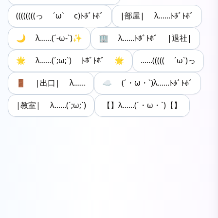
((((((((っ ´ω` c)ﾄﾎﾞﾄﾎﾞ
|部屋| λ......ﾄﾎﾞﾄﾎﾞ
🌙 λ......(´-ω-`)✨
🏢 λ......ﾄﾎﾞﾄﾎﾞ |退社|
🌟 λ......(´;ω;`) ﾄﾎﾞﾄﾎﾞ 🌟
......((((( ´ω`)っ
🚪 |出口| λ......
☁️ (´・ω・`)λ......ﾄﾎﾞﾄﾎﾞ
|教室| λ......(´;ω;`)
【】λ......(´・ω・`)【】