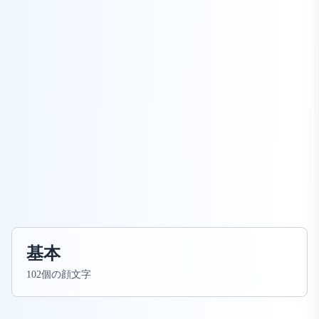
基本
102個の顔文字