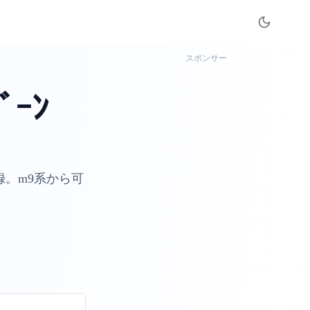
スポンサー
ﾞｰﾝ
録。m9系から可