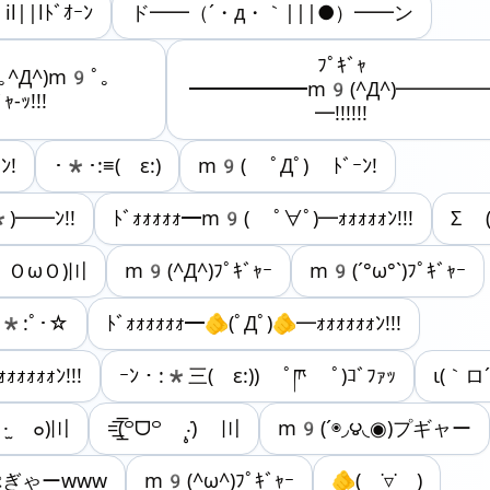
l||lﾄﾞｵｰﾝ
ド━━（´・д・｀|||●）━━ン
ﾌﾟｷﾞｬ
｡^Д^)m9ﾟ｡
━━━━━━m9(^Д^)━━━━
ｬ-ｯ!!!
━!!!!!!
ﾝ!
･*･:≡( ε:)
m9( ﾟДﾟ) ﾄﾞｰﾝ!
)━━ﾝ!!
ﾄﾞｫｫｫｫｫ━m9( ﾟ∀ﾟ)━ｫｫｫｫｫﾝ!!!
Σ (´
 ＯωＯ)〣
m9(^Д^)ﾌﾟｷﾞｬｰ
m9(´°ω°`)ﾌﾟｷﾞｬｰ
μ*:ﾟ･☆
ﾄﾞｫｫｫｫｫｫ━🫵(ﾟДﾟ)🫵━ｫｫｫｫｫｫﾝ!!!
ｫｫｫｫｫﾝ!!!
ｰﾝ・:*三( ε:)) ﾟཫ ﾟ)ｺﾞﾌｧｯ
ι(｀ロ
·̫ ๐)〣
=͟͟͞͞(꒪ᗜ꒪ ‧̣̥̇) 〣
m9(´◉◞౪◟◉)プギャー
｡ぷぎゃーwww
m9(^ω^)ﾌﾟｷﾞｬｰ
🫵( ˙▿˙ )