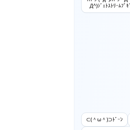
Д^)ｼﾞｪﾄｽﾄﾘｰﾑﾌﾟｷ
⊂(＾ω＾)⊃ﾄﾞｰﾝ