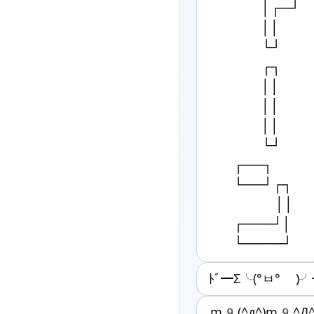
　　　　│┌─┘

　　　　││

　　　　└┘

　　　　┌┐

　　　　││

　　　　││

　　　　││

　　　　└┘

　　┌──┐

　　└──┘┌┐

　　　　　││

　　┌───┘│

　　└────┘
ﾄﾞ━Σ╰(°ㅂ° )╯
m9(^д^)m9^Д