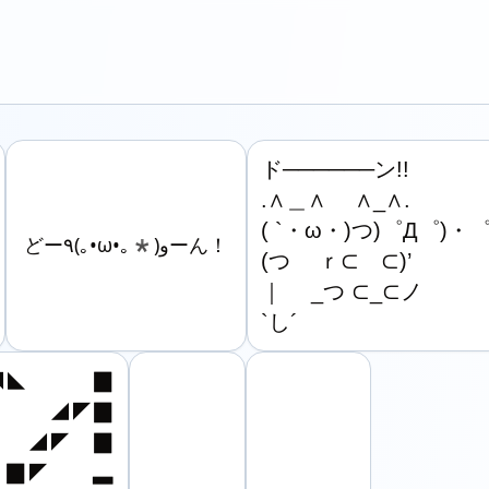
ド──────ン!!

.∧＿∧ 　∧_∧.

( `・ω・)つ)゜Д゜)・゜
どー٩(｡•ω•｡*)وーん！
(つ　 ｒ⊂　⊂)’

｜　 _つ ⊂_⊂ノ

`し´
◣　　　▉

　　◢◤▉

　◢◤　▉

▉◤　　▃
