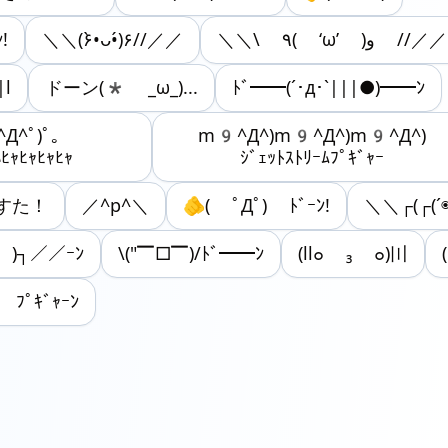
!
＼＼(۶•̀ᴗ•́)۶//／／
＼＼\ ٩( ‘ω’ )و //／／
|l
ドーン(* _ω_)...
ﾄﾞ━━(´･д･`|||●)━━ﾝ
Д^ﾟ)ﾟ｡
m9^Д^)m9^Д^)m9^Д^)
ﾊﾋｬﾋｬﾋｬﾋｬ
ｼﾞｪｯﾄｽﾄﾘｰﾑﾌﾟｷﾞｬｰ
ますた！
／^p^＼
🫵( ﾟДﾟ) ﾄﾞｰﾝ!
＼＼┌(┌(´
` )┐／／ｰﾝ
\("▔□▔)/‎ﾄﾞ━━ﾝ
(ll๐ ₃ ๐)〣
っ ﾌﾟｷﾞｬｰﾝ