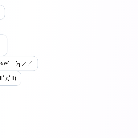
◉ω◉` )┐／／
(llﾟдﾟll)