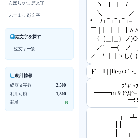
んぽちゃむ
顔文字
　ヽ　|　|　 /

　＼　　　　 ／

んーまっ
顔文字
“― / i⌒i⌒i⌒i－

三｜|　|　|　| ∧∧
絵文字を探す
_〈_{＿|＿}_ノ)O
　／`ー―(＿ノ　_
絵文字一覧
／　/ ｜ | ヽし(_)
ﾄﾞ━il||li(っω｀-。
統計情報
総顔文字数
2,500+
ﾌﾟｷﾞｬ
━━━m9(^Д^≡
利用可能
1,500+
━!!!
新着
10
　　　　┌┐　□□

　　　　││

　　　　│└─┐
