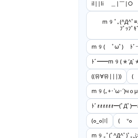
il||li ＿|￣|○ i
m9ﾟ｡(^Д^ﾟ≡
ﾌﾟｯﾌﾟｷﾞ
m9( ﾟωﾟ) ﾄﾞｰ
ﾄﾞ━━m9(*’д`*
((유∀유|||))
(
m9(｡+･`ω･´)чｏ
ﾄﾞｫｫｫｫｫｫ━(ﾟДﾟ)━ｫ
(๐_๐〣
( ᐡ๐ 
m9｡ﾟ(ﾟ^Д^ﾟ)ﾟ