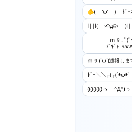
🫵( ‘ω’ ) ﾄﾞｰﾝ
l||l( ›ଳдଳ‹ )l|
m9｡ﾟ(ﾟ^
ﾌﾟｷﾞｬｰｯﾊﾊ
m9(`ω´)通報し
ﾄﾞｰ＼＼┌(┌(´◉ω◉
((((((((((っ ^Д^)