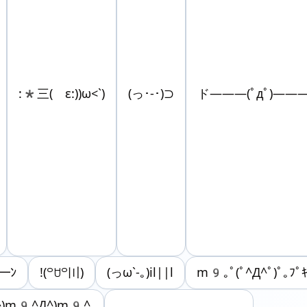
:*三( ε:))ω<`)
(っ･-･)⊃
ド―――(ﾟдﾟ)――
━ﾝ
!(꒪ꇴ꒪〣)
(っω`-｡)il||l
m9｡ﾟ(ﾟ^Д^ﾟ)ﾟ｡ﾌﾟｷ
^)m9^Д^)m9^