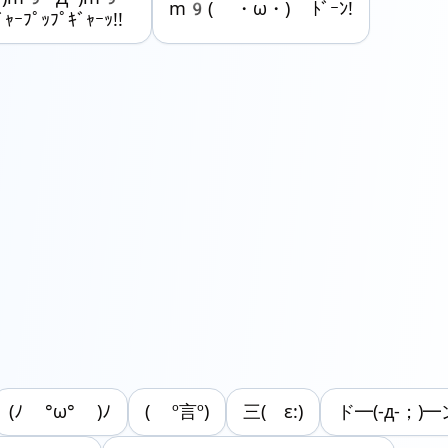
m9( ・ω・) ﾄﾞｰﾝ!
ﾞｬｰﾌﾟｯﾌﾟｷﾞｬｰｯ!!
(ﾉ °ω° )ﾉ
( º言º)
三( ε:)
ド━(-д-；)━ン