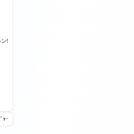
―ン!
ﾞｬｰ