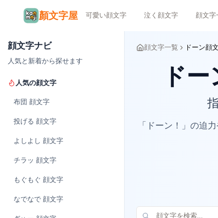
顏文字屋
可愛い顔文字
泣く顔文字
顔文字
顔文字ナビ
顔文字一覧
ドーン顔
人気と新着から探せます
ドーン
人気の顔文字
布団
顔文字
投げる
顔文字
「ドーン！」の迫力
よしよし
顔文字
チラッ
顔文字
もぐもぐ
顔文字
なでなで
顔文字