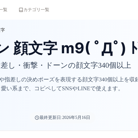
一覧
カテゴリ一覧
文字
 顔文字 m9( ﾟДﾟ) ﾄ
指差し・衝撃・ドーンの顔文字340個以上
や指差しの決めポーズを表現する顔文字340個以上を収
愛い系まで、コピペしてSNSやLINEで使えます。
最終更新日:
2026年5月16日