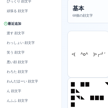
びっくり
顔文字
基本
頑張る
顔文字
68個の顔文字
最近追加
渡す
顔文字
わっしょい
顔文字
笑う
顔文字
<( ^o^ )>┌┛’
悪い顔
顔文字
わろた
顔文字
わんだほーい
顔文字
▉　▉▉　　　◥
▉◣　　　　　　
ん
顔文字
▉◥◣　▉▉▉　
んふふ
顔文字
▉　　　　　　　