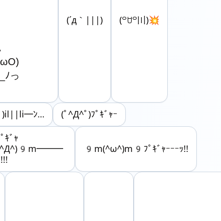
(´д｀|||)
(꒪ꇴ꒪〣)💥


ωO)

ﾉっ

)il||li━ﾝ…
(ﾟ^Д^ﾟ)ﾌﾟｷﾞｬｰ
ﾌﾟｷﾞｬ
^Д^)9m━━━
9m(^ω^)m9ﾌﾟｷﾞｬｰｰｰｯ!!
!!!