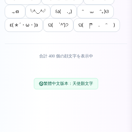
.｡ഒ
𓆩^._.^𓆪
꒰ა( . ̮.)
ᵔ ⩊ ᵔ｡)ଓ
ε(*´・ω・)з
ଘ( `^‘)੭
ଘ( ཫ . ᵔ )
合計
400
個の顔文字を表示中
繁體中文版本：
天使顏文字