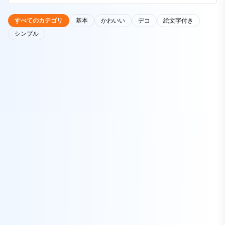
すべてのカテゴリ
基本
かわいい
デコ
絵文字付き
シンプル