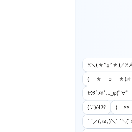
ꋧ＼(*°⍙°*)／ꋧ
( * o *)
ﾓｳﾀﾞﾒﾎﾟ..._φ(ﾟ∀ﾟ
(∵)/ｵﾜﾀ
( ××
⌒／(｡ω｡)＼⌒＼(ﾟω