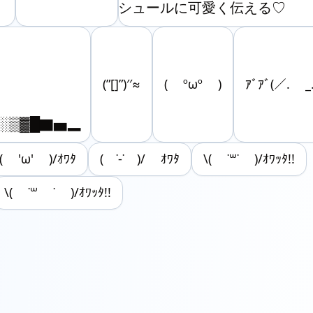
シュールに可愛く伝える♡
(”[]”)′′≈
( ºωº )
ｱﾞｱﾞ(／. _
’)░▒▓█▇▅▂
( 'ω' )/ｵﾜﾀ
( ˙-˙ )/ ｵﾜﾀ
\( ˙꒳​˙ )/ｵﾜｯﾀ!!
\( ˙꒳ ˙ )/ｵﾜｯﾀ!!