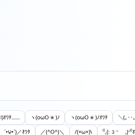
)ｵﾜﾀ……
ヽ(οωΟ*)ﾉ
ヽ(οωΟ*)ﾉｵﾜﾀ
＼(｡･･
´•౪•`)／ｵﾜﾀ
／(^O^)＼
/(×ω×)\
⁽⁽꜀(:3꜂ ꜆)꜄⁾⁾