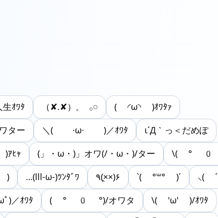
人生ｵﾜﾀ
（✘.✘）𓈒 𓂂𓏸
( ◜ω◝ )ｵﾜﾀｧ
オワター
＼( ·ω· )／ｵﾜﾀ
ι´Д｀っ＜だめぽ
 )ｱﾋｬ
(」・ω・)」オワ(/・ω・)/ター
\( ° 0
 )
…(lll-ω-)ﾂﾝﾀﾞﾜ
٩(×̯×)۶
`( °꒳° )´
⸜( ´
ﾟ)／ｵﾜﾀ
( ° 0 °)/オワタ
\( 'ω' )/ｵﾜﾀ