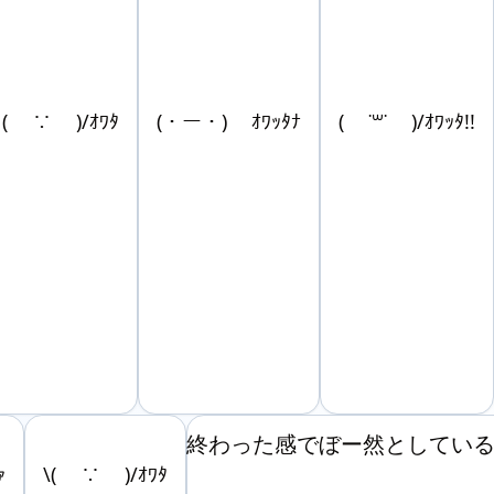
( ∵ )/ｵﾜﾀ
(・ー・) ｵﾜｯﾀﾅ
( ˙꒳​˙ )/ｵﾜｯﾀ!!
終わった感でぼー然としている
ｧ
\( ∵ )/ｵﾜﾀ