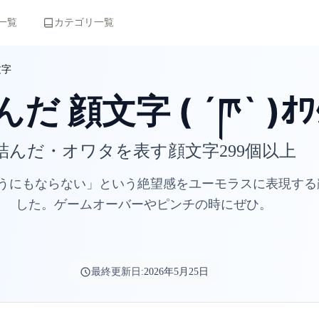
一覧
カテゴリ一覧
文字
だ 顔文字 ( ´ཫ` )ｵﾜ
詰んだ・オワタを表す顔文字299個以上
うにもならない」という絶望感をユーモラスに表現する
した。ゲームオーバーやピンチの時にぜひ。
最終更新日:
2026年5月25日