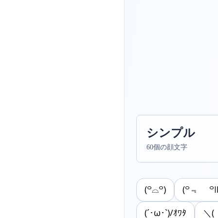
シンプル
60個の顔文字
(꒪⌓꒪)
(꒪﹃ ꒪Ⲽ
(´･ω･`)/ｵﾜﾀ
＼( 