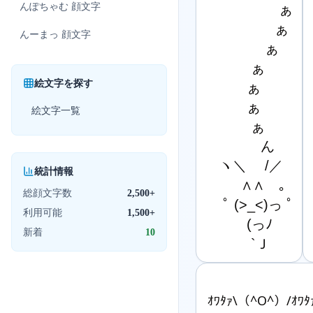
んぽちゃむ
顔文字
　　　　　 ぁ

　　　　　ぁ

んーまっ
顔文字
　　　　 ぁ

　　　 ぁ

絵文字を探す
　　　ぁ

　　　ぁ

絵文字一覧
　　　 ぁ

　　　　ん

　ヽ＼　 /／

統計情報
　 　 ∧∧　｡

総顔文字数
2,500+
　 ﾟ (>_<)っ ﾟ

利用可能
1,500+
　　　(っﾉ

新着
10
　 　　`Ｊ
ｵﾜﾀｧ\（^О^）/ｵﾜﾀ