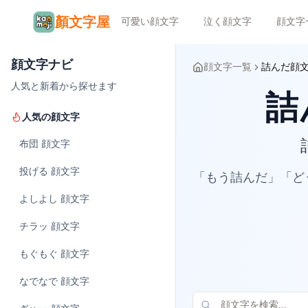
顏文字屋
可愛い顔文字
泣く顔文字
顔文字
顔文字ナビ
顔文字一覧
詰んだ顔
人気と新着から探せます
詰ん
人気の顔文字
布団
顔文字
投げる
顔文字
「もう詰んだ」「ど
よしよし
顔文字
チラッ
顔文字
もぐもぐ
顔文字
なでなで
顔文字