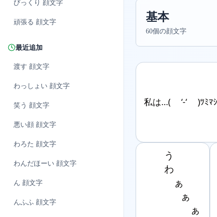
びっくり
顔文字
基本
頑張る
顔文字
60個の顔文字
最近追加
渡す
顔文字
わっしょい
顔文字
私は…( ‘-‘ )ﾂﾐﾏｼ
笑う
顔文字
悪い顔
顔文字
わろた
顔文字
　　 う

わんだほーい
顔文字
　　 わ

　　　 ぁ

ん
顔文字
　　　　ぁ

んふふ
顔文字
　　　　　ぁ
