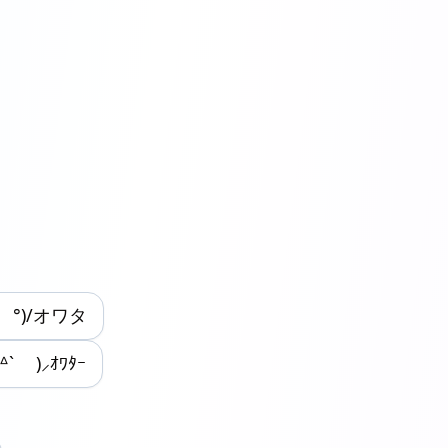
 °)/オワタ
ᐞ` )⸝ｵﾜﾀｰ