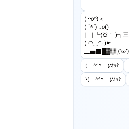
( ^o^)＜

( ˘⊖˘) ｡o()

|　| ┗(☋｀ )┓三

( ◠‿◠ )☛

▂▅▇█▓▒░(‘ω
( ^°^ )/ｵﾜﾀ
\( ^°^ )/ｵﾜﾀ