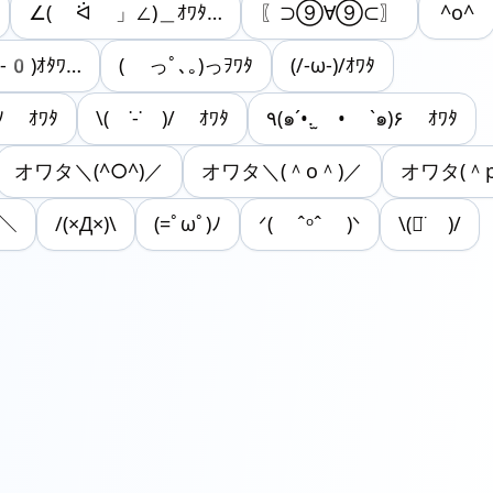
∠( ᐛ 」∠)＿ｵﾜﾀ…
〖⊃⑨∀⑨⊂〗
^o^
-0)ｵﾀﾜ…
( っﾟ､｡)っｦﾜﾀ
(/-ω-)/ｵﾜﾀ
)ﾉ ｵﾜﾀ
\( ˙-˙ )/ ｵﾜﾀ
٩(๑´•.̫ • `๑)۶ ｵﾜﾀ
オワタ＼(^○^)／
オワタ＼(＾o＾)／
オワタ(＾
)＼
/(×Д×)\
(=ﾟωﾟ)ﾉ
ᐟ( ˆᵒˆ )ᐠ
\‪(ᯅ̈ )/