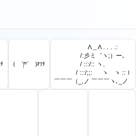
　　 　　　 Λ＿Λ . . . .:

　　　　 /:彡ミ゛ヽ;）ー､

ﾀ
( ´ཫ` )ｵﾜﾀ
　　　　 / :::/:: ヽ、

　 　　 / :::/;;: 　 ヽ　ヽ ::ｌ

￣￣￣（_,ノ ￣￣￣ヽ､_ノ