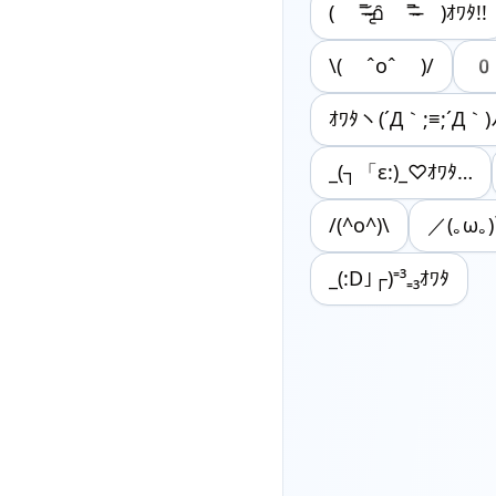
( ˭̴̵̶᷄൧̑ ˭̴̵̶᷅ )ｵﾜﾀ!!
\( ˆoˆ )/
0
ｵﾜﾀヽ(´Д｀;≡;´Д｀
_(┐「ε:)_♡ｵﾜﾀ…
/(^o^)\
／(｡ω｡
_(:D｣┌)⁼³₌₃ｵﾜﾀ