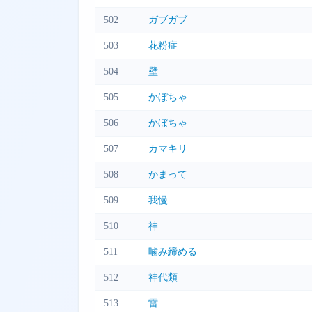
502
ガブガブ
503
花粉症
504
壁
505
かぼちゃ
506
かぼちゃ
507
カマキリ
508
かまって
509
我慢
510
神
511
噛み締める
512
神代類
513
雷