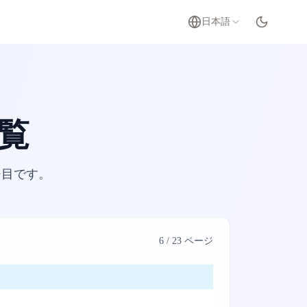
日本語
覧
目です。
6
/
23
ページ