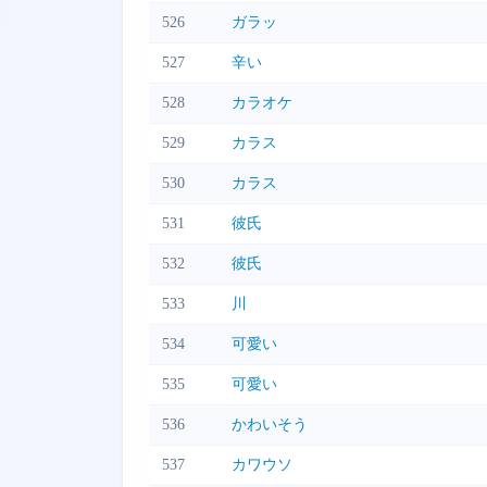
526
ガラッ
527
辛い
528
カラオケ
529
カラス
530
カラス
531
彼氏
532
彼氏
533
川
534
可愛い
535
可愛い
536
かわいそう
537
カワウソ