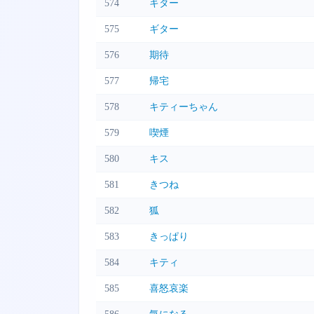
574
キター
575
ギター
576
期待
577
帰宅
578
キティーちゃん
579
喫煙
580
キス
581
きつね
582
狐
583
きっぱり
584
キティ
585
喜怒哀楽