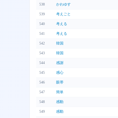
538
かわゆす
539
考えごと
540
考える
541
考える
542
韓国
543
韓国
544
感謝
545
感心
546
眼帯
547
簡単
548
感動
549
感動