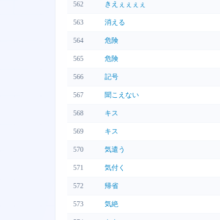
562
きえぇぇぇぇ
563
消える
564
危険
565
危険
566
記号
567
聞こえない
568
キス
569
キス
570
気遣う
571
気付く
572
帰省
573
気絶