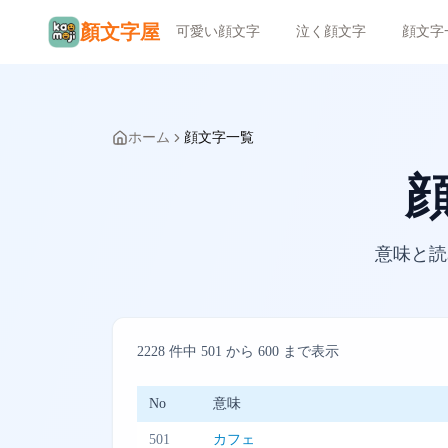
顏文字屋
可愛い顔文字
泣く顔文字
顔文字
ホーム
顔文字一覧
意味と読
2228
件中
501
から
600
まで表示
No
意味
501
カフェ