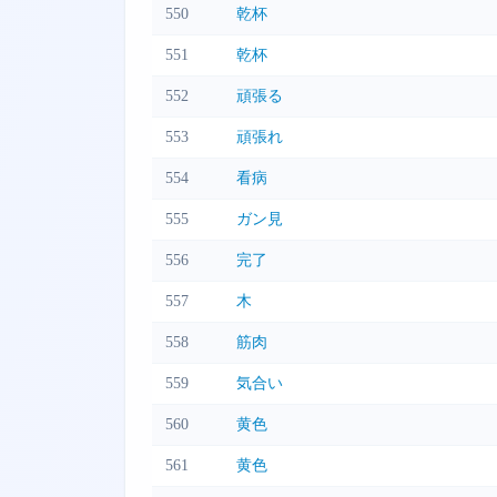
550
乾杯
551
乾杯
552
頑張る
553
頑張れ
554
看病
555
ガン見
556
完了
557
木
558
筋肉
559
気合い
560
黄色
561
黄色